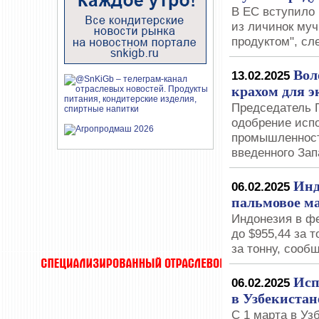
В ЕС вступило 
из личинок муч
продуктом", сл
Вол
13.02.2025
крахом для 
Председатель 
одобрение исп
промышленност
введенного За
Инд
06.02.2025
пальмовое м
Индонезия в ф
до $955,44 за 
за тонну, сооб
Исп
06.02.2025
в Узбекистан
С 1 марта в Уз