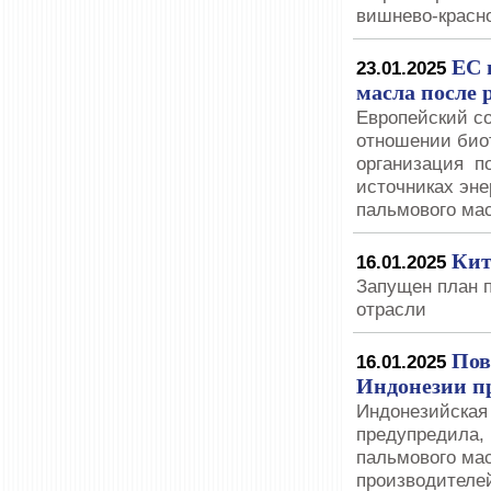
вишнево-красно
ЕС 
23.01.2025
масла после
Европейский со
отношении биот
организация по
источниках эн
пальмового ма
Кит
16.01.2025
Запущен план 
отрасли
Пов
16.01.2025
Индонезии пр
Индонезийская
предупредила, 
пальмового мас
производителе