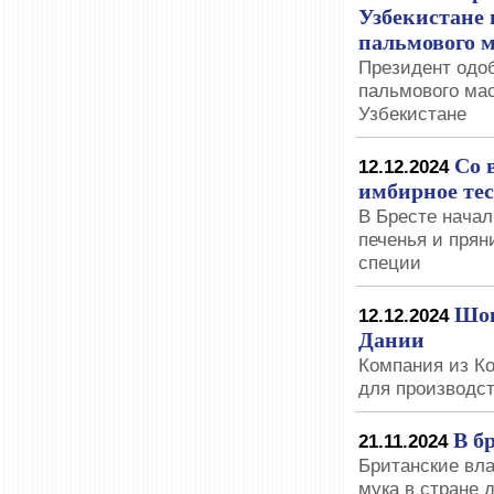
Узбекистане 
пальмового 
Президент одоб
пальмового мас
Узбекистане
Со 
12.12.2024
имбирное тес
В Бресте начал
печенья и пря
специи
Шок
12.12.2024
Дании
Компания из Ко
для производст
В б
21.11.2024
Британские вла
мука в стране 