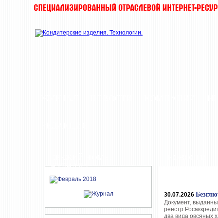
ЖУРНАЛ
НОВОСТИ
КОМПАНИИ
И
РЕДАКЦИЯ
СВЕЖИЙ НОМЕР
НОВОСТИ
ЖУРНАЛА
Безглю
30.07.2026
Документ, выданны
реестр Росаккреди
два вида овсяных х