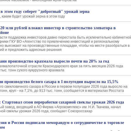
инное насекомое - многоядная муха-горбатка
 в этом году соберет "добротный" урожай зерна
 каким будет урожай зерна в этом году
320 млн рублей вложил инвестор в строительство элеватора в
айоне
асти поддержка инвесторов давно перестала быть исключительно кабинетно
дники ГКУ ВО «Агентство по привлечению инвестиций и региональному
но выезжают на производственные площадки, чтобы на месте разобраться в
гий и предложить адресные решения
ани производство крахмала выросло почти на 20% за год
хмалопаточной отрасли Краснодарского края за пять месяцев 2026 года
тыс. тонн сухого кукурузного крахмала
ии производство белого сахара в I полугодии выросло на 15,5%
о свекловичного сахара в России в первом полугодии 2026 года выросло на
 тонн, круп - на 7,1%, до 913 тыс. тонн, сообщается в материалах Росстата
: Стартовал сезон переработки сахарной свеклы урожая 2026 года
й завод, входящий в АО Фирма «Агрокомплекс» им. Н.И. Ткачева, начал
ной свеклы урожая 2026 года, сообщает Союзроссахар
зия и Россия подписали меморандум о сотрудничестве в торговле
лом