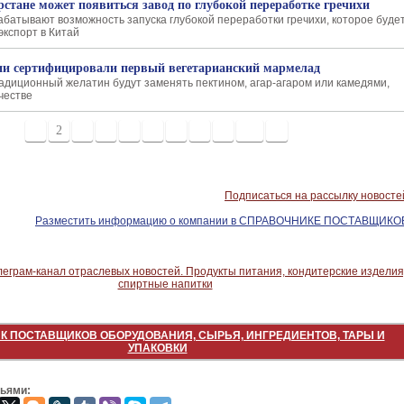
рстане может появиться завод по глубокой переработке гречихи
абатывают возможность запуска глубокой переработки гречихи, которое буде
экспорт в Китай
ии сертифицировали первый вегетарианский мармелад
радиционный желатин будут заменять пектином, агар-агаром или камедями,
честве
1
2
3
4
5
6
7
8
9
10
>
Подписаться на рассылку новосте
Разместить информацию о компании в СПРАВОЧНИКЕ ПОСТАВЩИКО
К ПОСТАВЩИКОВ ОБОРУДОВАНИЯ, СЫРЬЯ, ИНГРЕДИЕНТОВ, ТАРЫ И
УПАКОВКИ
зьями: