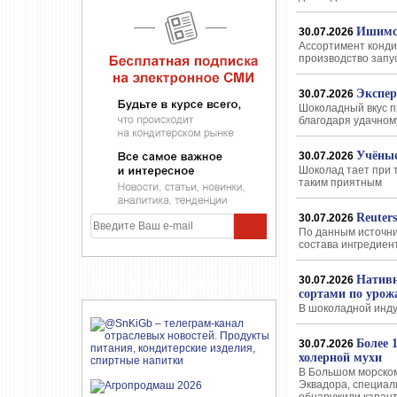
Ишимск
30.07.2026
Ассортимент конди
производство запу
Экспер
30.07.2026
Шоколадный вкус п
благодаря удачном
Учёные
30.07.2026
Шоколад тает при т
таким приятным
Reuter
30.07.2026
По данным источни
состава ингредиен
Нативн
30.07.2026
УЧАСТНИКИ ПРОЕКТА
сортами по урож
В шоколадной инду
Более 
30.07.2026
холерной мухи
В Большом морском
Эквадора, специал