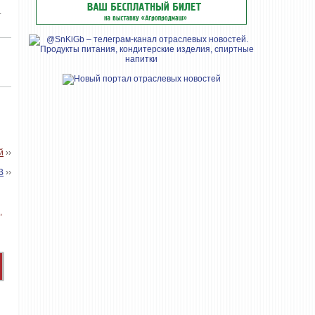
т
й
››
В
››