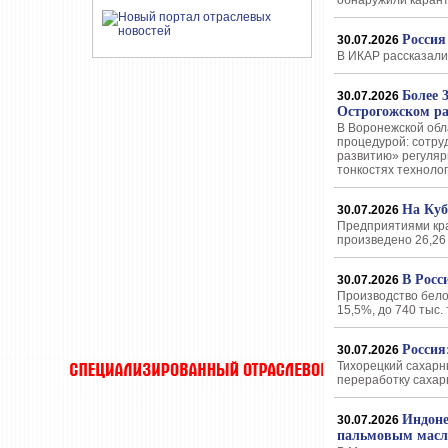
обнаружили карант
Россия
30.07.2026
В ИКАР рассказали,
Более 
30.07.2026
Острогожском р
В Воронежской обл
процедурой: сотру
развитию» регуляр
тонкостях техноло
На Куб
30.07.2026
Предприятиями кра
произведено 26,26 
В Росс
30.07.2026
Производство белог
15,5%, до 740 тыс.
Россия
30.07.2026
Тихорецкий сахарны
переработку сахар
Индоне
30.07.2026
пальмовым мас