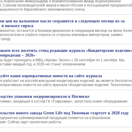
сь подписание меморандума о взаимопонимании между индонезийской
, Союзом производителей жиров и масел России и Ассоциацией предприяти
мышленности Евразийского экономического союза
он цен на пальмовое масло сохранится в следующем месяце из-за
 и низкого спроса
вероятно, останется в боковом диапазоне в следующем месяце на фоне боле
ергоносители и слабого спроса со стороны ключевых импортеров, заявил
 среду
шаем всех посетить стенд редакции журнала «Кондитерские изделия
ропродмаш – 2026»
ка будет проходить в МВЦ «Крокус Экспо» с 28 сентября по 1 октября. Мы
ыставке каждый год, и 2026 не станет исключением
уйте ваши корпоративные новости на сайте журнала
я работает на российском рынке кондитерских изделий, вы можете бесплатн
рпоративные новости на сайте журнала «Кондитерские изделия. Технологии»
одство упаковки модернизировали в Ногинске
омир», входящая в состав ГК «Гофромир», запустила новое оборудование
ельство нового завода Green Life под Тюменью стартует в 2028 году
едприятия сублимированной продукции появится на в Боровском
рке. Сейчас идут проектные работы