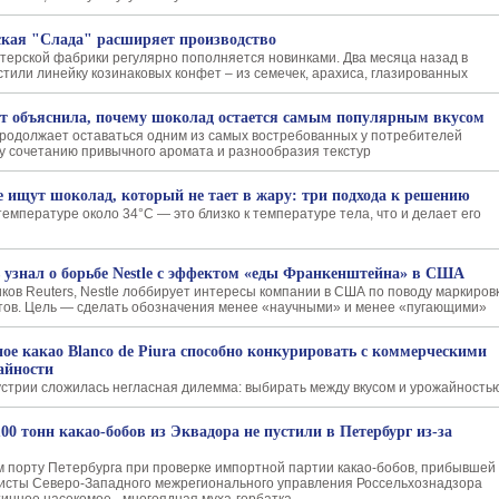
ая "Слада" расширяет производство
терской фабрики регулярно пополняется новинками. Два месяца назад в
стили линейку козинаковых конфет – из семечек, арахиса, глазированных
т объяснила, почему шоколад остается самым популярным вкусом
родолжает оставаться одним из самых востребованных у потребителей
у сочетанию привычного аромата и разнообразия текстур
 ищут шоколад, который не тает в жару: три подхода к решению
емпературе около 34°C — это близко к температуре тела, что и делает его
s узнал о борьбе Nestle с эффектом «еды Франкенштейна» в США
ков Reuters, Nestle лоббирует интересы компании в США по поводу маркиров
тов. Цель — сделать обозначения менее «научными» и менее «пугающими»
ое какао Blanco de Piura способно конкурировать с коммерческими
айности
стрии сложилась негласная дилемма: выбирать между вкусом и урожайность
100 тонн какао-бобов из Эквадора не пустили в Петербург из-за
 порту Петербурга при проверке импортной партии какао-бобов, прибывшей
исты Северо-Западного межрегионального управления Россельхознадзора