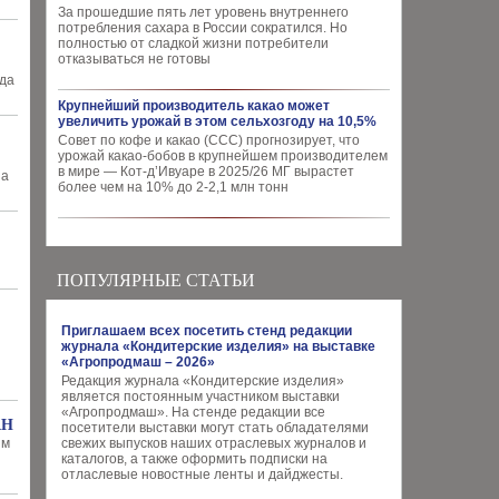
За прошедшие пять лет уровень внутреннего
потребления сахара в России сократился. Но
полностью от сладкой жизни потребители
отказываться не готовы
ада
Крупнейший производитель какао может
увеличить урожай в этом сельхозгоду на 10,5%
Совет по кофе и какао (CCC) прогнозирует, что
урожай какао-бобов в крупнейшем производителем
в мире — Кот-д’Ивуаре в 2025/26 МГ вырастет
на
более чем на 10% до 2-2,1 млн тонн
ПОПУЛЯРНЫЕ СТАТЬИ
Приглашаем всех посетить стенд редакции
журнала «Кондитерские изделия» на выставке
«Агропродмаш – 2026»
Редакция журнала «Кондитерские изделия»
является постоянным участником выставки
«Агропродмаш». На стенде редакции все
АН
посетители выставки могут стать обладателями
им
свежих выпусков наших отраслевых журналов и
каталогов, а также оформить подписки на
отласлевые новостные ленты и дайджесты.