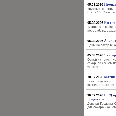
Произв
05.08.2026
Крупные предприят
круп и 103,2 тыс. 
Россия
05.08.2026
Тихорецкий сахарны
переработку сахар
Анализ
05.08.2026
Цены на сахар в Р
Экспер
05.08.2026
Одной из причин у
сахарной свеклы и
урожая
Магия 
30.07.2026
Есть продукты, кот
шоколад. Кажется,
В ГД п
30.07.2026
продуктов
Депутат Госдумы Ю
для сахара и основ