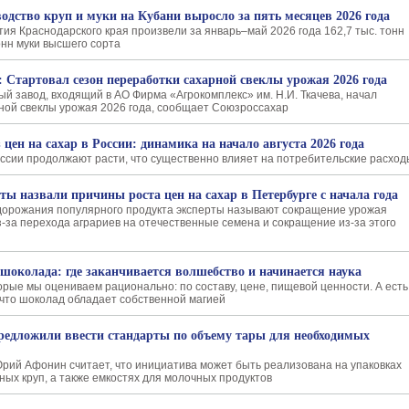
одство круп и муки на Кубани выросло за пять месяцев 2026 года
ия Краснодарского края произвели за январь–май 2026 года 162,7 тыс. тонн
тонн муки высшего сорта
: Стартовал сезон переработки сахарной свеклы урожая 2026 года
й завод, входящий в АО Фирма «Агрокомплекс» им. Н.И. Ткачева, начал
ной свеклы урожая 2026 года, сообщает Союзроссахар
 цен на сахар в России: динамика на начало августа 2026 года
оссии продолжают расти, что существенно влияет на потребительские расход
ты назвали причины роста цен на сахар в Петербурге с начала года
дорожания популярного продукта эксперты называют сокращение урожая
з-за перехода аграриев на отечественные семена и сокращение из-за этого
шоколада: где заканчивается волшебство и начинается наука
орые мы оцениваем рационально: по составу, цене, пищевой ценности. А есть
 что шоколад обладает собственной магией
редложили ввести стандарты по объему тары для необходимых
рий Афонин считает, что инициатива может быть реализована на упаковках
ных круп, а также емкостях для молочных продуктов