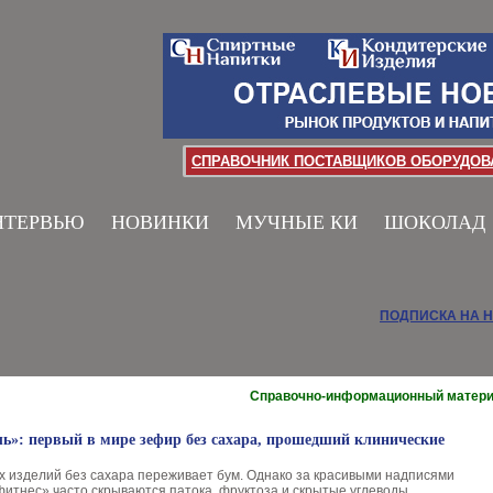
СПРАВОЧНИК ПОСТАВЩИКОВ ОБОРУДОВА
НТЕРВЬЮ
НОВИНКИ
МУЧНЫЕ КИ
ШОКОЛАД
ПОДПИСКА НА 
Справочно-информационный матер
ь»: первый в мире зефир без сахара, прошедший клинические
х изделий без сахара переживает бум. Однако за красивыми надписями
фитнес» часто скрываются патока, фруктоза и скрытые углеводы