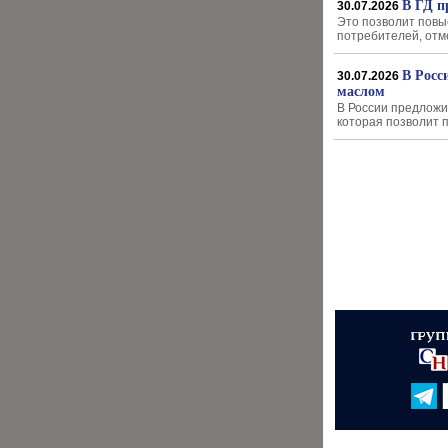
В ГД п
30.07.2026
Это позволит повы
потребителей, отм
В Росс
30.07.2026
маслом
В России предложи
которая позволит 