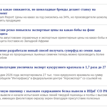
а какао снижаются, но шоколадные бренды делают ставку на
гмент
nam Report: Цены на какао за год снизились на 34%, но производители шокол
лять продукцию
зия резко повысила экспортные цены на какао-бобы на фоне
ицита
а августовские справочные и экспортные ориентирные цены на какао-бобы 
цита поставок из Западной Африки
неже разработали новый способ получать суперфуд из семян льна
к пище из пророщенных льняных семечек теперь можно производить более
собом
 полугодии увеличила экспорт кукурузного крахмала в 1,7 раза до 27
дии 2026 года экспортировала 27 тыс. тонн кукурузного крахмала на сумму
ообщили "Интерфаксу" в федеральном центре "Агроэкспорт" со ссылкой на
овую пшеницу с высоким содержанием белка вывели в ИЦиГ СО Р
 вывели и начали испытания новых линий твердой пшеницы и полбы с высок
, имеющих фиолетовую окраску зерен благодаря присутствию полезных