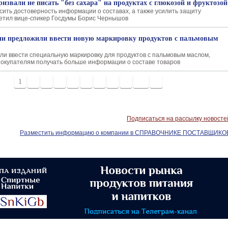
ризвали не писать "без сахара" на продуктах с глюкозой и фруктозой
сить достоверность информации о составах, а также усилить защиту
етил вице-спикер Госдумы Борис Чернышов
ии предложили ввести новую маркировку продуктов с пальмовым
ли ввести специальную маркировку для продуктов с пальмовым маслом,
покупателям получать больше информации о составе товаров
1
2
3
4
5
6
7
8
9
10
>
Подписаться на рассылку новосте
Разместить информацию о компании в СПРАВОЧНИКЕ ПОСТАВЩИКО