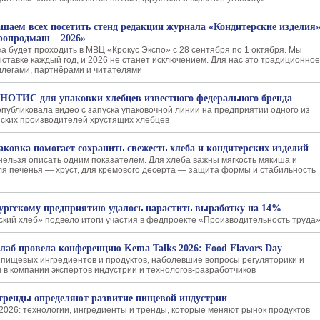
шаем всех посетить стенд редакции журнала «Кондитерские изделия
ропродмаш – 2026»
ка будет проходить в МВЦ «Крокус Экспо» с 28 сентября по 1 октября. Мы
ыставке каждый год, и 2026 не станет исключением. Для нас это традиционное
оллегами, партнёрами и читателями
НОТИС для упаковки хлебцев известного федерального бренда
убликовала видео с запуска упаковочной линии на предприятии одного из
ских производителей хрустящих хлебцев
аковка помогает сохранить свежесть хлеба и кондитерских изделий
нельзя описать одним показателем. Для хлеба важны мягкость мякиша и
для печенья — хруст, для кремового десерта — защита формы и стабильность
ургскому предприятию удалось нарастить выработку на 14%
кий хлеб» подвело итоги участия в федпроекте «Производительность труда
лаб провела конференцию Kema Talks 2026: Food Flavors Day
пищевых ингредиентов и продуктов, наболевшие вопросы регуляторики и
 в компании экспертов индустрии и технологов-разработчиков
тренды определяют развитие пищевой индустрии
2026: технологии, ингредиенты и тренды, которые меняют рынок продуктов