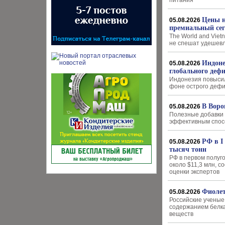
питания
Цены н
05.08.2026
премиальный се
The World and Viet
не спешат удешев
Индоне
05.08.2026
глобального деф
Индонезия повысил
фоне острого дефи
В Воро
05.08.2026
Полезные добавки 
эффективным спо
РФ в I
05.08.2026
тысяч тонн
РФ в первом полуго
около $11,3 млн, с
оценки экспертов
Фиолет
05.08.2026
Российские ученые
содержанием белка
веществ