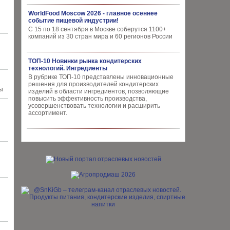
WorldFood Moscow 2026 - главное осеннее
событие пищевой индустрии!
С 15 по 18 сентября в Москве соберутся 1100+
компаний из 30 стран мира и 60 регионов России
ТОП-10 Новинки рынка кондитерских
технологий. Ингредиенты
В рубрике ТОП-10 представлены инновационные
решения для производителей кондитерских
ы
изделий в области ингредиентов, позволяющие
повысить эффективность производства,
усовершенствовать технологии и расширить
ассортимент.