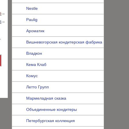
Nestle
й
››
Paulig
В
››
Ароматик
Вишневогорская кондитерская фабрика
Владкон
Кема Клаб
Комус
Летто Групп
Мармеладная сказка
Объединенные кондитеры
Петербургская коллекция