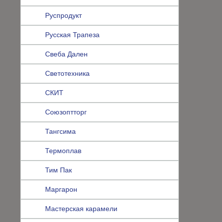
Руспродукт
Русская Трапеза
Свеба Дален
Светотехника
СКИТ
Союзоптторг
Тангсима
Термоплав
Тим Пак
Маргарон
Мастерская карамели