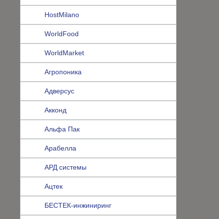
HostMilano
WorldFood
WorldMarket
Агропоника
Адверсус
Акконд
Альфа Пак
Арабелла
АРД системы
Ацтек
БЕСТЕК-инжиниринг