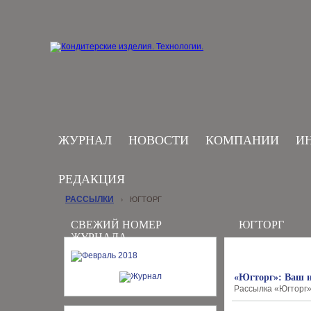
ЖУРНАЛ
НОВОСТИ
КОМПАНИИ
И
РЕДАКЦИЯ
РАССЫЛКИ
ЮГТОРГ
›
СВЕЖИЙ НОМЕР
ЮГТОРГ
ЖУРНАЛА
«Югторг»: Ваш н
Рассылка «Югторг»