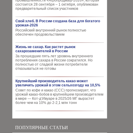
промышленности «Агропродмаш-2026», которая
состоится 28 сентября – 1 октября, опубликован
предварительный список участников
Свой хлеб. В России создана база для богатого
урожая-2026
Российский внутренний рынок полностью
обеспечен продовольствием
Жизнь не сахар. Как растет рынок
сахарозаменителей в России
За прошедшие пять лет уровень внутреннего
потребления сахара в России сократился. Но
полностью от сладкой жизни потребители
отказываться не готовы
Крупнейший производитель какао может
увеличить урожай в этом сельхозгоду на 10,5%
Совет по кофе и какао (CCC) прогнозирует, что
урожай какао-бобов в крупнейшем производителем
в мире — Кот-д’Ивуаре в 2025/26 МГ вырастет
более чем на 10% до 2-2,1 млн тонн
ПОПУЛЯРНЫЕ СТАТЬИ