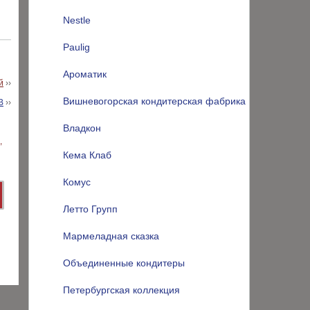
Nestle
Paulig
Ароматик
й
››
Вишневогорская кондитерская фабрика
В
››
Владкон
Кема Клаб
Комус
Летто Групп
Мармеладная сказка
Объединенные кондитеры
Петербургская коллекция