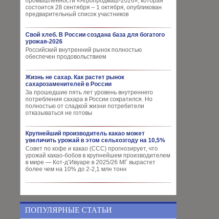
промышленности «Агропродмаш-2026», которая
состоится 28 сентября – 1 октября, опубликован
предварительный список участников
Свой хлеб. В России создана база для богатого
урожая-2026
Российский внутренний рынок полностью
обеспечен продовольствием
Жизнь не сахар. Как растет рынок
сахарозаменителей в России
За прошедшие пять лет уровень внутреннего
потребления сахара в России сократился. Но
полностью от сладкой жизни потребители
отказываться не готовы
Крупнейший производитель какао может
увеличить урожай в этом сельхозгоду на 10,5%
Совет по кофе и какао (CCC) прогнозирует, что
урожай какао-бобов в крупнейшем производителем
в мире — Кот-д’Ивуаре в 2025/26 МГ вырастет
более чем на 10% до 2-2,1 млн тонн
ПОПУЛЯРНЫЕ СТАТЬИ