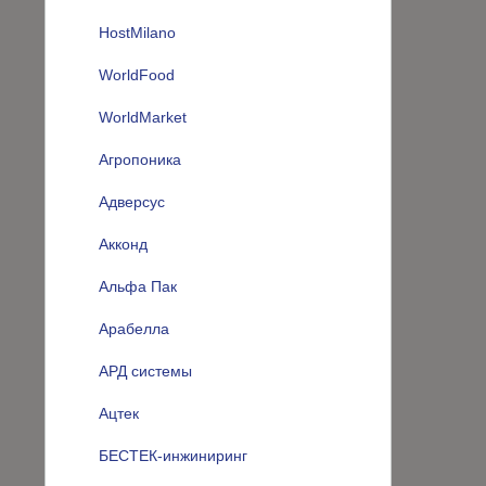
HostMilano
WorldFood
WorldMarket
Агропоника
Адверсус
Акконд
Альфа Пак
Арабелла
АРД системы
Ацтек
БЕСТЕК-инжиниринг