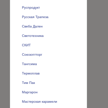
Руспродукт
Русская Трапеза
Свеба Дален
Светотехника
СКИТ
Союзоптторг
Тангсима
Термоплав
Тим Пак
Маргарон
Мастерская карамели