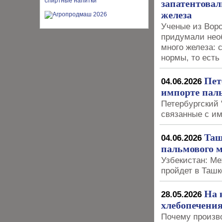
запатентова
железа
Ученые из Воро
придумали нео
много железа: 
нормы, то есть 
Пет
04.06.2026
импорте паль
Петербургский 
связанные с и
Таш
04.06.2026
пальмового 
Узбекистан: М
пройдет в Ташк
На 
28.05.2026
хлебопечени
Почему произв