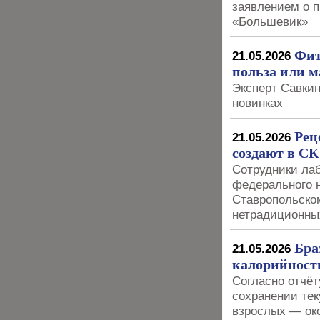
заявлением о 
«Большевик»
Фит
21.05.2026
польза или м
Эксперт Савки
новинках
Рец
21.05.2026
создают в С
Сотрудники лаб
федерального н
Ставропольском
нетрадиционны
Бра
21.05.2026
калорийность
Согласно отчё
сохранении тек
взрослых — ок