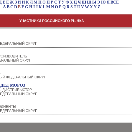
Д
Е
Ё
Ж
З
И
Й
К
Л
М
Н
О
П
Р
С
Т
У
Ф
Х
Ц
Ч
Ш
Щ
Ы
Э
Ю
Я
ВСЕ
A
B
C
D
E
F
G
H
I
J
K
L
M
N
O
P
Q
R
S
T
U
V
W
X
Y
Z
УЧАСТНИКИ РОССИЙСКОГО РЫНКА
ЕДЕРАЛЬНЫЙ ОКРУГ
РОИЗВОДИТЕЛЬ
ЕРАЛЬНЫЙ ОКРУГ
Ь
ЫЙ ФЕДЕРАЛЬНЫЙ ОКРУГ
ДЕД МОРОЗ
, ДИСТРИБЬЮТОР
ЕДЕРАЛЬНЫЙ ОКРУГ
ЕДИЕНТЫ
ЕДЕРАЛЬНЫЙ ОКРУГ