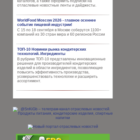
каталогов, а также оформить подписки на
отласлевые новостные ленты и дайджесты.
WorldFood Moscow 2026 - главное осеннее
событие пищевой индустрии!
С 15 по 18 сентября в Москве соберутся 1100+
компаний из 30 стран мира и 60 регионов России
ТОП-10 Новинки рынка кондитерских
технологий. Ингредиенты
В рубрике ТОП-10 представлены инновационные
решения для производителей кондитерских
изделий в области ингредиентов, позволяющие
повысить эффективность производства,
усовершенствовать технологии и расширить
ассортимент.