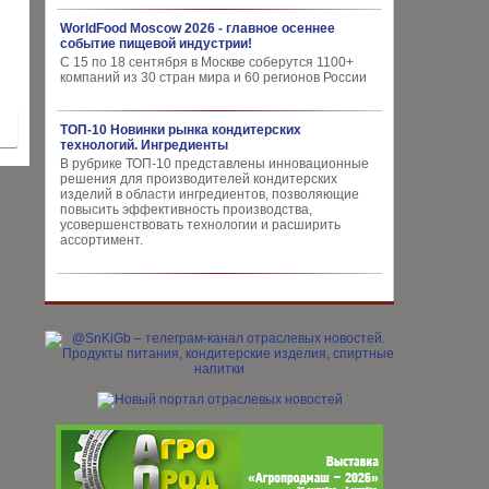
WorldFood Moscow 2026 - главное осеннее
событие пищевой индустрии!
С 15 по 18 сентября в Москве соберутся 1100+
компаний из 30 стран мира и 60 регионов России
ТОП-10 Новинки рынка кондитерских
технологий. Ингредиенты
В рубрике ТОП-10 представлены инновационные
решения для производителей кондитерских
изделий в области ингредиентов, позволяющие
повысить эффективность производства,
усовершенствовать технологии и расширить
ассортимент.