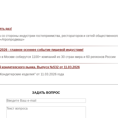
ять раз!
а со стороны индустрии гостеприимства, рестораторов и сетей общественног
е «Агропродмаш»
2026 - главное осеннее событие пищевой индустрии!
я в Москве соберутся 1100+ компаний из 30 стран мира и 60 регионов России
 кондитерского рынка. Выпуск №532 от 11.03.2026
Кондитерские изделия" от 11.03.2026 года
ЗАДАТЬ ВОПРОС