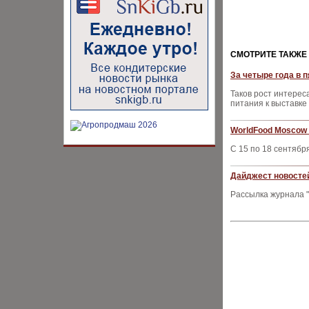
CМОТРИТЕ ТАКЖЕ
За четыре года в п
Таков рост интерес
питания к выставк
WorldFood Moscow 
С 15 по 18 сентябр
Дайджест новостей
Рассылка журнала "