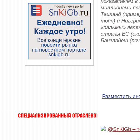
показателем в 
миллионами явл
Таиланд (приме
тонн) и Нигери
«пальмы» являю
страны ЕС (око
Бангладеш (поч
Разместить и