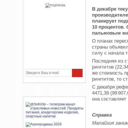
В декабре тек
производителей
планирует под
10 процентов.
пальмовым ма
О планах перес
страны объявил
силу с начала т
Последняя из с
ринггитов (22,3
же стоимость пр
ринггитов, то с
С декабря рефе
УЧАСТНИКИ ПРОЕКТА
4471,39 (99 907
она составляет 
Справка
Малайзия зани