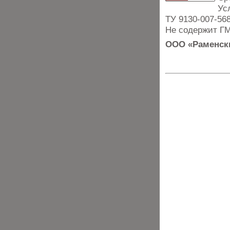
Ус
ТУ 9130-007-56
Не содержит Г
ООО «Раменски