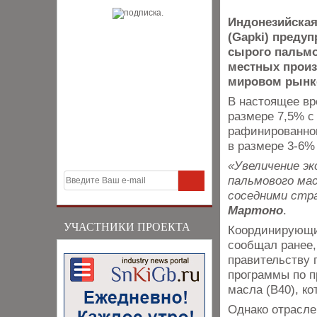
Индонезийская
(Gapki) преду
сырого пальмов
местных произ
мировом рынке
В настоящее вр
размере 7,5% с 
рафинированног
в размере 3-6%
«Увеличение эк
пальмового ма
соседними стр
Мартоно
.
УЧАСТНИКИ ПРОЕКТА
Координирующи
сообщал ранее,
правительству 
программы по п
масла (B40), ко
Однако отрасле