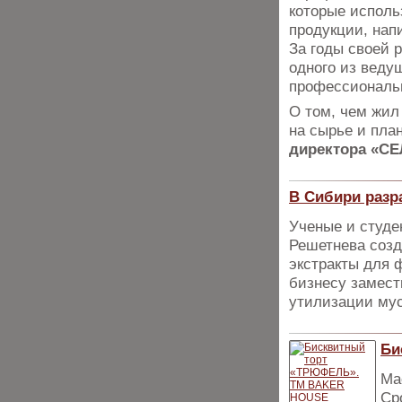
которые исполь
продукции, нап
За годы своей 
одного из веду
профессиональн
О том, чем жил
на сырье и пла
директора «СЕ
В Сибири разр
Ученые и студе
Решетнева созд
экстракты для 
бизнесу замест
утилизации мус
Би
Мас
Ср