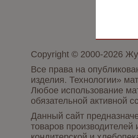
Copyright © 2000-2026 Ж
Все права на опубликова
изделия. Технологии» ма
Любое использование мат
обязательной активной сс
Данный сайт предназначе
товаров производителей 
кондитерской и хлебопек