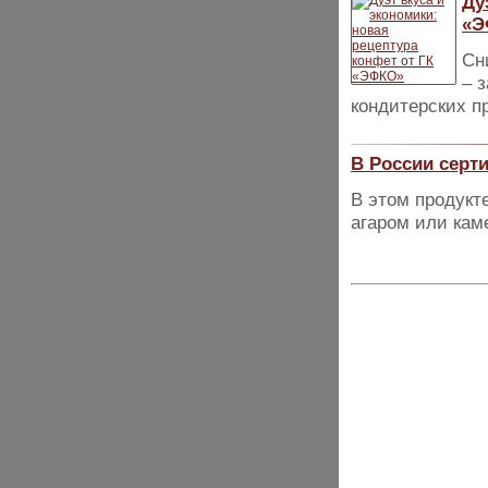
Ду
«Э
Сн
– 
кондитерских п
В России серт
В этом продукт
агаром или кам