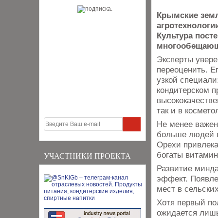
Крымские зем
агротехнологи
Культура посте
многообещающ
Эксперты увере
переоценить. Е
узкой специали
кондитерском п
высококачестве
так и в космето
Не менее важен
больше людей в
Орехи привлека
богаты витами
УЧАСТНИКИ ПРОЕКТА
Развитие минд
эффект. Появле
мест в сельски
Хотя первый п
ожидается лишь