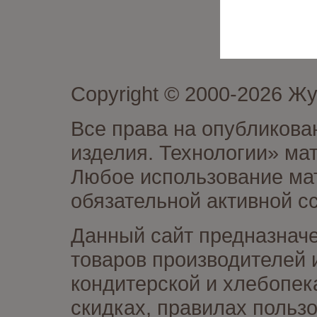
Copyright © 2000-2026 Ж
Все права на опубликова
изделия. Технологии» ма
Любое использование мат
обязательной активной сс
Данный сайт предназначе
товаров производителей 
кондитерской и хлебопек
скидках, правилах польз