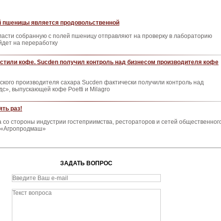
й пшеницы является продовольственной
ласти собранную с полей пшеницу отправляют на проверку в лабораторию
йдет на переработку
стили кофе. Sucden получил контроль над бизнесом производителя кофе
ского производителя сахара Sucden фактически получили контроль над
», выпускающей кофе Poetti и Milagro
ять раз!
а со стороны индустрии гостеприимства, рестораторов и сетей общественног
е «Агропродмаш»
ЗАДАТЬ ВОПРОС