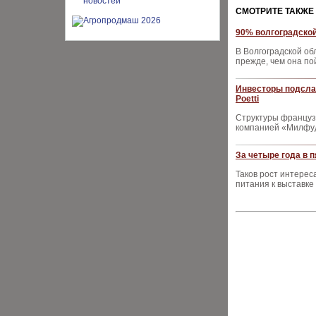
CМОТРИТЕ ТАКЖЕ
90% волгоградско
В Волгоградской об
прежде, чем она по
Инвесторы подсла
Poetti
Структуры француз
компанией «Милфудс
За четыре года в п
Таков рост интерес
питания к выставк