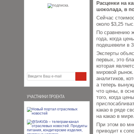
Расценки на к
шоколада, в п
Сейчас стоимос
около $3,25 тыс
По сравнению ж
года, когда цен
подешевели в 3,
Эксперты объяс
первых, это бл
которая являет
мировой рынок.
аналитиков, ко
а теперь вынужд
что цены, в ос
УЧАСТНИКИ ПРОЕКТА
того, когда цен
приспосабливат
какао в ряде с
на какао в мире
При этом во мн
приводит к соп