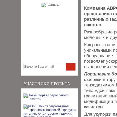
Компания АВРО
представила п
различных зад
пакетов.
Разнообразие р
молочных и дру
Как рассказали
уникальными п
оборудование. 
позволяет уско
выполнения нек
Поршневые до
фасовки в тару
УЧАСТНИКИ ПРОЕКТА
тензодатчиком 
типа «дой-пак» 
гравитационный
модификации по
канистры.
Для укупорки п