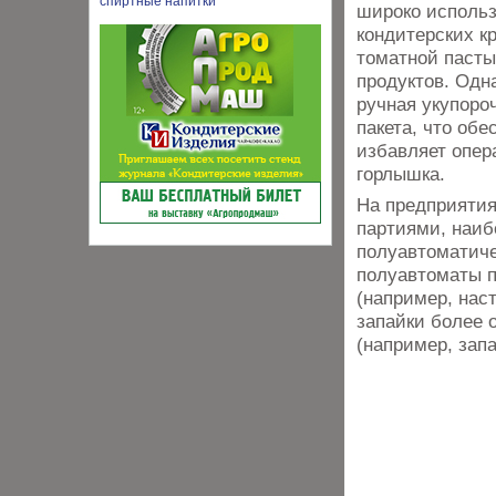
широко использ
кондитерских к
томатной пасты
продуктов. Одн
ручная укупоро
пакета, что об
избавляет опер
горлышка.
На предприяти
партиями, наиб
полуавтоматиче
полуавтоматы п
(например, нас
запайки более 
(например, зап