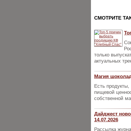
CМОТРИТЕ ТА
То
Со
Ро
только выпуска
актуальных тре
Магия шоколад
Есть продукты,
пищевой ценнос
собственной ма
Дайджест ново
14.07.2026
Рассылка журна