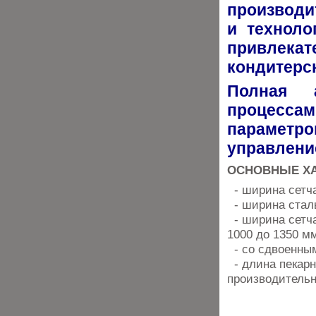
производит
и техноло
привлек
кондитерс
Полная а
процесса
параметро
управлени
ОСНОВНЫЕ ХА
- ширина сетча
- ширина сталь
- ширина сетча
1000 до 1350 м
- со сдвоенны
- длина пекарн
производительн