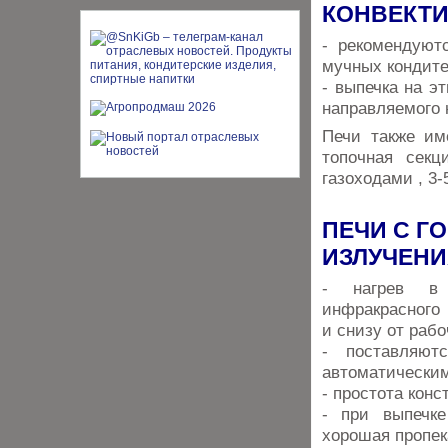
КОНВЕКТИ
- рекомендуют
мучных кондите
- выпечка на эт
направляемого н
Печи также им
топочная секц
газоходами , 3-
ПЕЧИ С Г
ИЗЛУЧЕНИ
- нагрев в 
инфракрасного 
и снизу от рабо
- поставляю
автоматически
- простота кон
- при выпечке
хорошая пропек