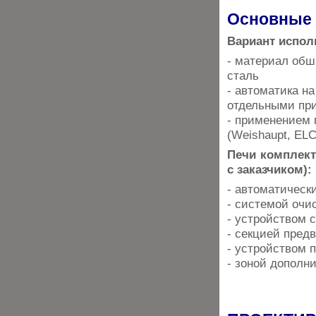
Основные 
Вариант испол
- материал об
сталь
- автоматика на
отдельными пр
- применением 
(Weishaupt, EL
Печи комплек
с заказчиком):
- автоматическ
- системой очис
- устройством с
- секцией пред
- устройством 
- зоной дополни