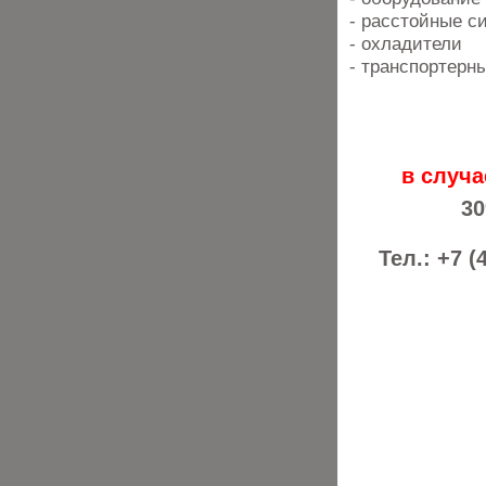
- расстойные с
- охладители
- транспортерн
в случа
30
Тел.: +7 (