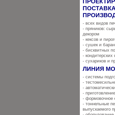
ПРОЕКТИР
ПОСТАВКА
ПРОИЗВОД
- всех видов печ
- пряников: сыр
декором
- кексов и пиро
- сушек и баран
- бисквитных п
- кондитерских
- сухариков и п
ЛИНИЯ МО
- системы подг
- тестомесильн
- автоматическ
- приготовление
- формовочное 
- тоннельные п
выпускаемого п
- оборудование