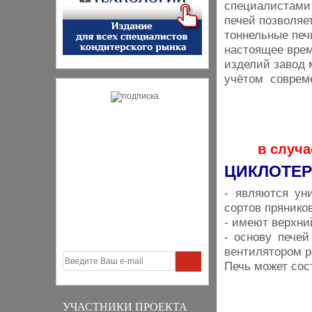
специалистами 
печей позволяе
тоннельные печ
настоящее врем
изделий завод 
учётом совреме
в случа
ЦИКЛОТЕР
- являются ун
сортов пряников
- имеют верхни
- основу пече
вентилятором р
Печь может сос
УЧАСТНИКИ ПРОЕКТА