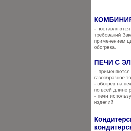
КОМБИНИ
- поставляются
требований Зак
применением ци
обогрева.
ПЕЧИ С Э
- применяются
газообразное т
- обогрев на п
по всей длине 
- печи использ
изделий
Кондитерс
кондите