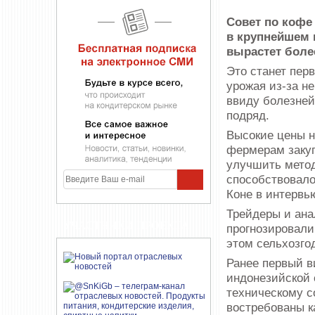
Совет по кофе 
в крупнейшем 
вырастет более
Это станет пер
урожая из-за н
ввиду болезней
подряд.
Высокие цены н
фермерам закуп
улучшить метод
способствовал
Коне в интервью
Трейдеры и ана
УЧАСТНИКИ ПРОЕКТА
прогнозировали
этом сельхозгод
Ранее первый в
индонезийской 
техническому с
востребованы к