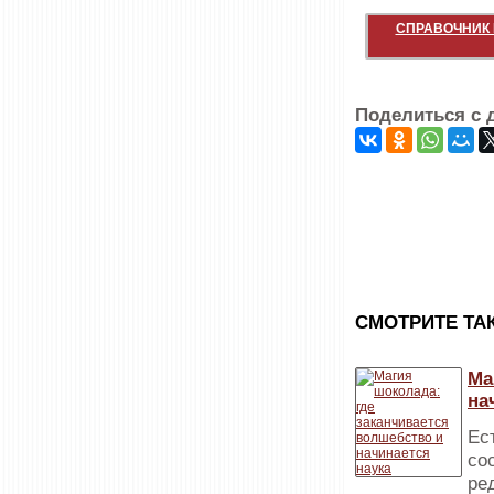
СПРАВОЧНИК 
Поделиться с 
CМОТРИТЕ ТА
Ма
на
Ес
со
ре