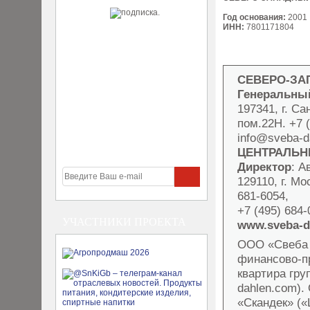
Год основания:
2001
ИНН:
7801171804
СЕВЕРО-ЗА
Генеральны
197341, г. Са
пом.22Н. +7 (
info@sveba-d
ЦЕНТРАЛЬН
Директор
: 
129110, г. Мо
681-6054,
+7 (495) 684
УЧАСТНИКИ ПРОЕКТА
www.sveba-d
ООО «Свеба 
финансово-п
квартира гру
dahlen.com)
«Скандек» («