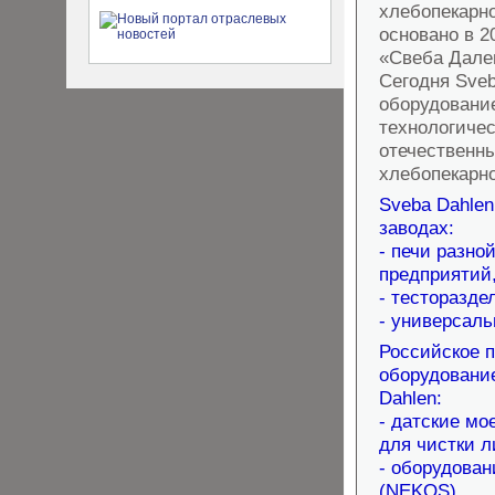
хлебопекарн
основано в 2
«Свеба Дален
Сегодня Sveb
оборудование
технологиче
отечественн
хлебопекарн
Sveba Dahle
заводах:
- печи разно
предприятий
- тесторазд
- универсаль
Российское п
оборудование
Dahlen:
- датские мо
для чистки 
- оборудован
(NEKOS),