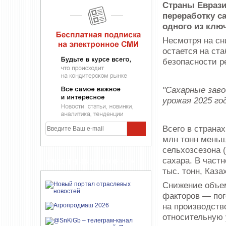
Страны Еврази
переработку с
одного из клю
Несмотря на сн
остается на ст
безопасности ре
"Сахарные зав
урожая 2025 год
Всего в странах
млн тонн меньш
сельхозсезона 
сахара. В частн
УЧАСТНИКИ ПРОЕКТА
тыс. тонн, Каза
Снижение объем
факторов — пог
на производств
относительную 