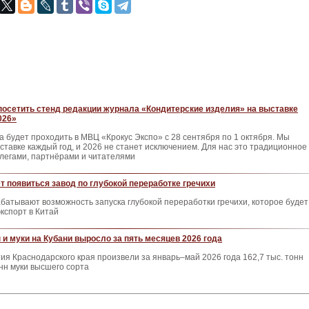
осетить стенд редакции журнала «Кондитерские изделия» на выставке
026»
ка будет проходить в МВЦ «Крокус Экспо» с 28 сентября по 1 октября. Мы
ыставке каждый год, и 2026 не станет исключением. Для нас это традиционное
ллегами, партнёрами и читателями
т появиться завод по глубокой переработке гречихи
батывают возможность запуска глубокой переработки гречихи, которое будет
кспорт в Китай
 и муки на Кубани выросло за пять месяцев 2026 года
я Краснодарского края произвели за январь–май 2026 года 162,7 тыс. тонн
онн муки высшего сорта