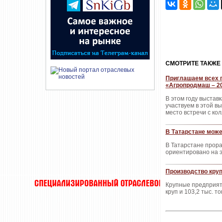
CМОТРИТЕ ТАКЖЕ
Приглашаем всех п
«Агропродмаш – 2
В этом году выстав
участвуем в этой в
место встречи с ко
В Татарстане може
В Татарстане прора
ориентировано на э
Производство круп
Крупные предприяти
круп и 103,2 тыс. т