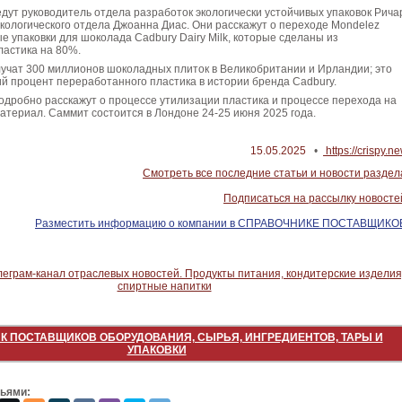
ут руководитель отдела разработок экологически устойчивых упаковок Рича
экологического отдела Джоанна Диас. Они расскажут о переходе Mondelez
вые упаковки для шоколада Cadbury Dairy Milk, которые сделаны из
ластика на 80%.
учат 300 миллионов шоколадных плиток в Великобритании и Ирландии; это
й процент переработанного пластика в истории бренда Cadbury.
одробно расскажут о процессе утилизации пластика и процессе перехода на
териал. Саммит состоится в Лондоне 24-25 июня 2025 года.
15.05.2025
•
https://crispy.n
Смотреть все последние статьи и новости раздел
Подписаться на рассылку новосте
Разместить информацию о компании в СПРАВОЧНИКЕ ПОСТАВЩИКО
К ПОСТАВЩИКОВ ОБОРУДОВАНИЯ, СЫРЬЯ, ИНГРЕДИЕНТОВ, ТАРЫ И
УПАКОВКИ
зьями: