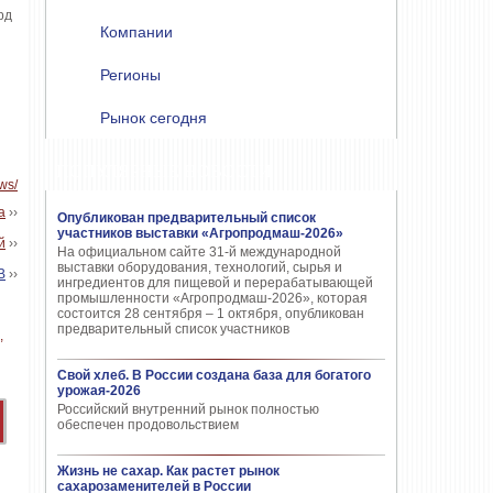
рд
Компании
Регионы
Рынок сегодня
ПОПУЛЯРНЫЕ НОВОСТИ
ews/
а
››
Опубликован предварительный список
участников выставки «Агропродмаш-2026»
й
››
На официальном сайте 31-й международной
выставки оборудования, технологий, сырья и
В
››
ингредиентов для пищевой и перерабатывающей
промышленности «Агропродмаш-2026», которая
состоится 28 сентября – 1 октября, опубликован
предварительный список участников
Свой хлеб. В России создана база для богатого
урожая-2026
Российский внутренний рынок полностью
обеспечен продовольствием
Жизнь не сахар. Как растет рынок
сахарозаменителей в России