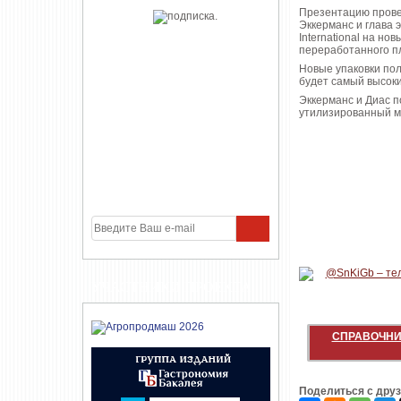
Презентацию провед
Эккерманс и глава 
International на но
переработанного п
Новые упаковки пол
будет самый высоки
Эккерманс и Диас п
утилизированный ма
УЧАСТНИКИ ПРОЕКТА
СПРАВОЧНИ
Поделиться с дру