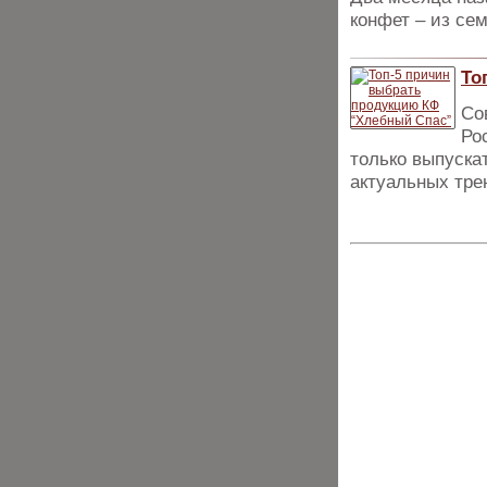
конфет – из се
То
Со
Ро
только выпуска
актуальных тре