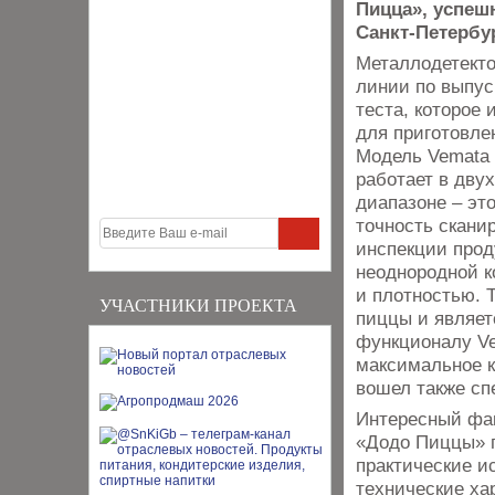
Пицца», успеш
Санкт-Петербу
Металлодетекто
линии по выпус
теста, которое 
для приготовле
Модель Vemata
работает в дву
диапазоне – эт
точность скани
инспекции прод
неоднородной к
и плотностью. 
УЧАСТНИКИ ПРОЕКТА
пиццы и являет
функционалу Ve
максимальное к
вошел также сп
Интересный фак
«Додо Пиццы» п
практические и
технические ха