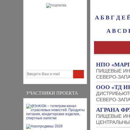
А
Б
В
Г
Д
Е
A
B
C
D
НПО «МАР
ПИЩЕВЫЕ ИН
СЕВЕРО-ЗАП
OOO «ТД И
УЧАСТНИКИ ПРОЕКТА
ДИСТРИБЬЮТ
СЕВЕРО-ЗАП
АГРАНА Ф
ПИЩЕВЫЕ ИН
ЦЕНТРАЛЬНЫ