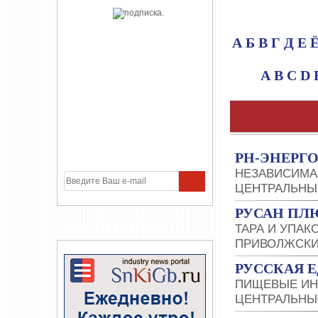
А
Б
В
Г
Д
Е
A
B
C
D
РН-ЭНЕРГ
НЕЗАВИСИМА
ЦЕНТРАЛЬНЫ
РУСАН ПЛ
УЧАСТНИКИ ПРОЕКТА
ТАРА И УПАК
ПРИВОЛЖСКИ
РУССКАЯ Е
ПИЩЕВЫЕ ИН
ЦЕНТРАЛЬНЫ