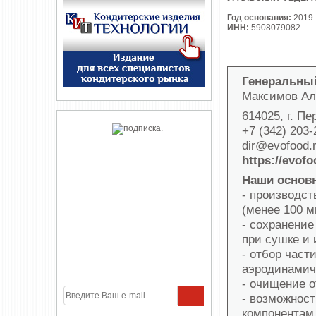
Год основания:
2019
ИНН:
5908079082
Генеральны
Максимов Ал
614025, г. П
+7 (342) 203
dir@evofood.
https://evofo
Наши основ
- производст
(менее 100 м
- сохранение
при сушке и 
- отбор част
аэродинамич
- очищение о
- возможност
компонентам