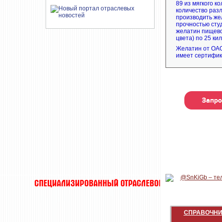
89 из мягкого 
количество раз
производить же
прочностью сту
желатин пищево
цвета) по 25 ки
Желатин от ОАО
имеет сертифик
СПРАВОЧНИ