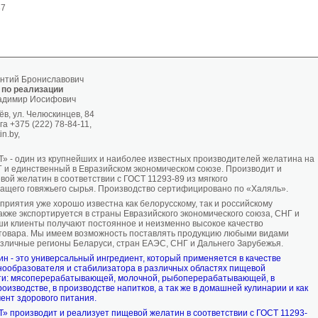
37
нтий Брониславович
 по реализации
адимир Иосифович
ёв, ул. Челюскинцев, 84
а +375 (222) 78-84-11,
in.by,
- один из крупнейших и наиболее известных производителей желатина на
 и единственный в Евразийском экономическом союзе. Производит и
ой желатин в соответствии с ГОСТ 11293-89 из мягкого
ащего говяжьего сырья. Производство сертифицировано по «Халяль».
риятия уже хорошо известна как белорусскому, так и российскому
акже экспортируется в страны Евразийского экономического союза, СНГ и
и клиенты получают постоянное и неизменно высокое качество
товара. Мы имеем возможность поставлять продукцию любыми видами
азличные регионы Беларуси, стран ЕАЭС, СНГ и Дальнего Зарубежья.
н - это универсальный ингредиент, который применяется в качестве
енообразователя и стабилизатора в различных областях пищевой
и: мясоперерабатывающей, молочной, рыбоперерабатывающей, в
оизводстве, в производстве напитков, а так же в домашней кулинарии и как
ент здорового питания.
производит и реализует пищевой желатин в соответствии с ГОСТ 11293-