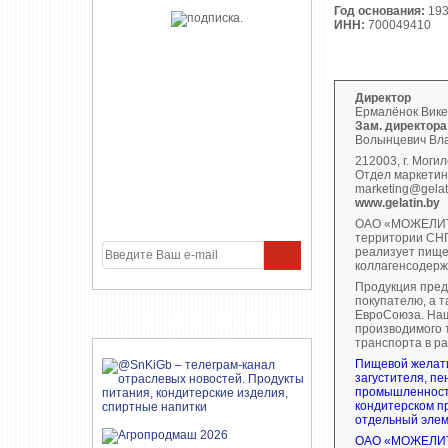
Год основания:
19
ИНН:
700049410
Директор
Ермалёнок Вике
Зам. директора
Волынцевич Вл
212003, г. Могил
Отдел маркетинг
marketing@gelat
www.gelatin.by
ОАО «МОЖЕЛИТ» 
территории СНГ
реализует пищев
коллагенсодерж
Продукция предп
покупателю, а т
ЕвроСоюза. Наш
УЧАСТНИКИ ПРОЕКТА
производимого 
транспорта в р
Пищевой желати
загустителя, п
промышленност
кондитерском пр
отдельный элем
ОАО «МОЖЕЛИТ» 