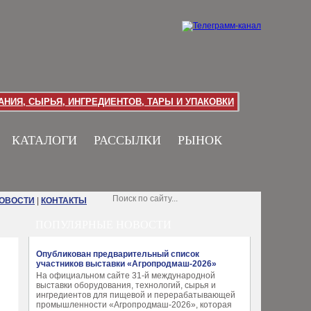
НИЯ, СЫРЬЯ, ИНГРЕДИЕНТОВ, ТАРЫ И УПАКОВКИ
КАТАЛОГИ
РАССЫЛКИ
РЫНОК
НОВОСТИ
|
КОНТАКТЫ
ПОПУЛЯРНЫЕ НОВОСТИ
Опубликован предварительный список
участников выставки «Агропродмаш-2026»
На официальном сайте 31-й международной
выставки оборудования, технологий, сырья и
ингредиентов для пищевой и перерабатывающей
промышленности «Агропродмаш-2026», которая