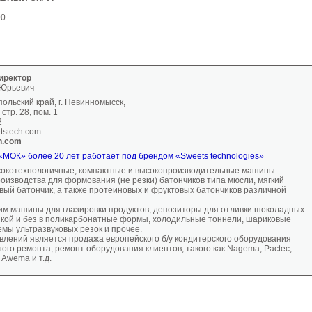
00
иректор
 Юрьевич
ольский край, г. Невинномысск,
 стр. 28, пом. 1
2
tstech.com
h.com
МОК» более 20 лет работает под брендом «Sweets technologies»
окотехнологичные, компактные и высокопроизводительные машины
оизводства для формования (не резки) батончиков типа мюсли, мягкий
овый батончик, а также протеиновых и фруктовых батончиков различной
им машины для глазировки продуктов, депозиторы для отливки шоколадных
нкой и без в поликарбонатные формы, холодильные тоннели, шариковые
мы ультразвуковых резок и прочее.
влений является продажа европейского б/у кондитерского оборудования
ого ремонта, ремонт оборудования клиентов, такого как Nagema, Pactec,
, Awema и т.д.