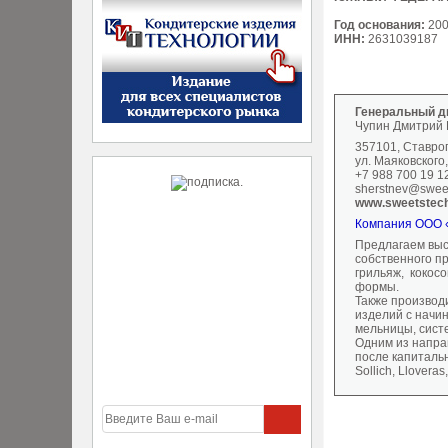
Год основания:
20
ИНН:
2631039187
Генеральный д
Чупин Дмитрий
357101, Ставроп
ул. Маяковского,
+7 988 700 19 1
sherstnev@swee
www.sweetstec
Компания ООО «
Предлагаем выс
собственного пр
грильяж, кокос
формы.
Также производ
изделий с начи
мельницы, систе
Одним из напра
после капитальн
Sollich, Lloveras