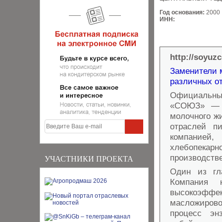
Год основания:
2000
ИНН:
http://soyuz
Заменители 
различных о
Официальн
«СОЮЗ» — в
молочного ж
отраслей п
компанией,
хлебопека
производств
УЧАСТНИКИ ПРОЕКТА
Один из гл
Компания 
высокоэфф
масложирово
процесс эн