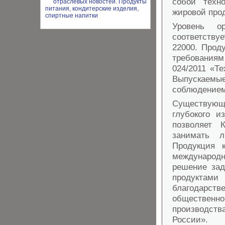
собой техн
жировой прод
Уровень о
соответству
22000. Прод
требованиям
024/2011 «Т
Выпускаемые
соблюдением
Существующа
глубокого и
позволяет 
занимать 
Продукция 
международ
решение зад
продуктами
благодарст
обществен
производст
России».