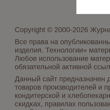
Copyright © 2000-2026 Журн
Все права на опубликованны
изделия. Технологии» матер
Любое использование матери
обязательной активной ссыл
Данный сайт предназначен 
товаров производителей и п
кондитерской и хлебопекарн
скидках, правилах пользов