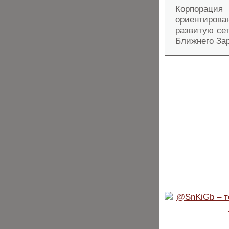
Корпорац
ориентиров
развитую се
Ближнего За