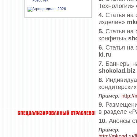
Технологии»
4.
Статья на 
изделия»
mk
5.
Статья на 
конфеты»
sh
6.
Статья на 
ki
.
ru
7.
Баннеры н
shokolad
.
biz
8.
Индивидуал
кондитерских
Пример:
http:/
9.
Размещени
в разделе «Р
10.
Анонсы ст
Пример:
http://mkond.ru/