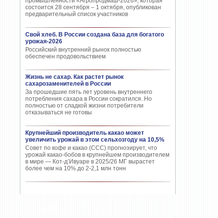
промышленности «Агропродмаш-2026», которая
состоится 28 сентября – 1 октября, опубликован
предварительный список участников
Свой хлеб. В России создана база для богатого
урожая-2026
Российский внутренний рынок полностью
обеспечен продовольствием
Жизнь не сахар. Как растет рынок
сахарозаменителей в России
За прошедшие пять лет уровень внутреннего
потребления сахара в России сократился. Но
полностью от сладкой жизни потребители
отказываться не готовы
Крупнейший производитель какао может
увеличить урожай в этом сельхозгоду на 10,5%
Совет по кофе и какао (CCC) прогнозирует, что
урожай какао-бобов в крупнейшем производителем
в мире — Кот-д’Ивуаре в 2025/26 МГ вырастет
более чем на 10% до 2-2,1 млн тонн
ПОПУЛЯРНЫЕ СТАТЬИ