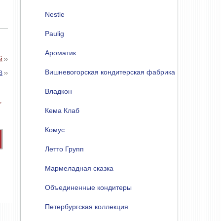
Nestle
Paulig
Ароматик
й
››
Вишневогорская кондитерская фабрика
В
››
Владкон
Кема Клаб
Комус
Летто Групп
Мармеладная сказка
Объединенные кондитеры
Петербургская коллекция