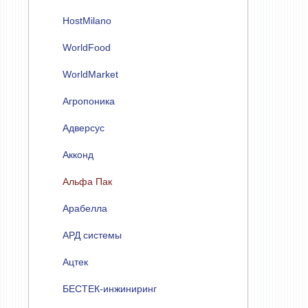
HostMilano
WorldFood
WorldMarket
Агропоника
Адверсус
Акконд
Альфа Пак
Арабелла
АРД системы
Ацтек
БЕСТЕК-инжиниринг