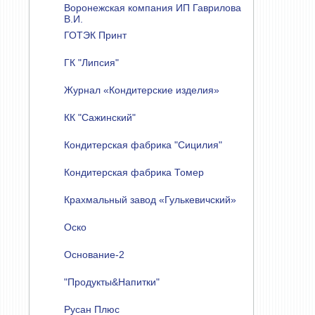
Воронежская компания ИП Гаврилова
В.И.
ГОТЭК Принт
ГК "Липсия"
Журнал «Кондитерские изделия»
КК "Сажинский"
Кондитерская фабрика "Сицилия"
Кондитерская фабрика Томер
Крахмальный завод «Гулькевичский»
Оско
Основание-2
"Продукты&Напитки"
Русан Плюс