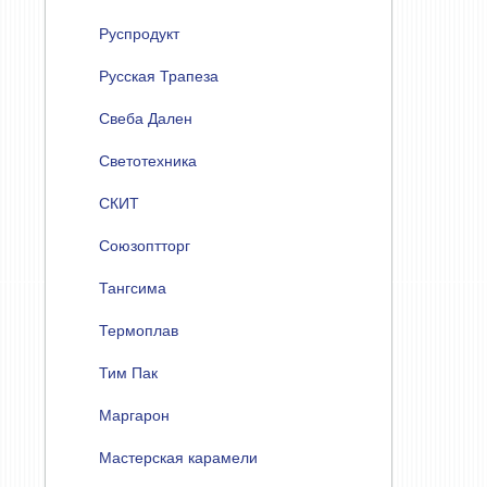
Руспродукт
Русская Трапеза
Свеба Дален
Светотехника
СКИТ
Союзоптторг
Тангсима
Термоплав
Тим Пак
Маргарон
Мастерская карамели