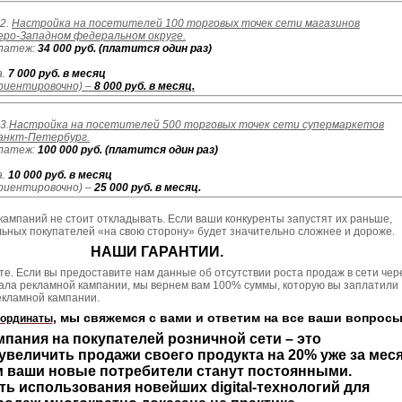
2.
Настройка на посетителей 100 торговых точек сети магазинов
ро-Западном федеральном округе.
латеж:
34 000 руб. (платится один раз)
.
7 000 руб. в месяц
риентировочно) –
8 000 руб. в месяц.
3.
Настройка на посетителей 500 торговых точек сети супермаркетов
Санкт-Петербург.
латеж:
100 000 руб. (платится один раз)
а.
10 000 руб. в месяц
риентировочно) –
25 000 руб. в месяц.
ампаний не стоит откладывать. Если ваши конкуренты запустят их раньше,
ьных покупателей «на свою сторону» будет значительно сложнее и дороже.
НАШИ ГАРАНТИИ.
те. Если вы предоставите нам данные об отсутствии роста продаж в сети чер
чала рекламной кампании, мы вернем вам 100% суммы, которую вы заплатили
екламной кампании.
, мы свяжемся с вами и ответим на все ваши вопросы
оординаты
пания на покупателей розничной сети – это
величить продажи своего продукта на 20% уже за меся
 ваши новые потребители станут постоянными.
ь использования новейших digital-технологий для