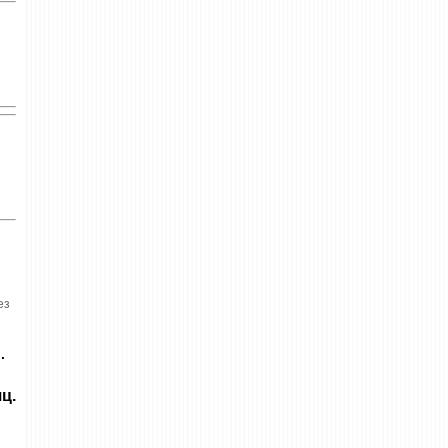
ез
.
ц.