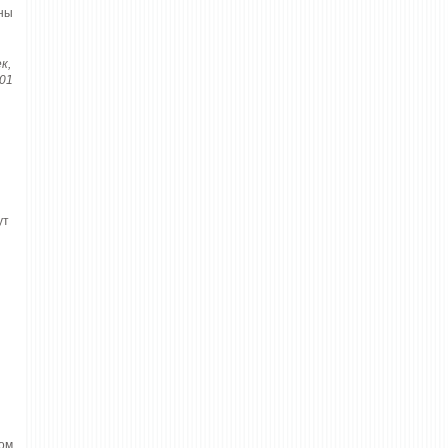
ины
к,
101
ут
ком