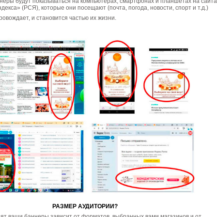
неры будут показываться на компьютерах, смартфонах и планшетах на сайта
екса» (РСЯ), которые они посещают (почта, погода, новости, спорт и т.д.)
ровождает, и становится частью их жизни.
РАЗМЕР АУДИТОРИИ?
ят ваши баннеры зависит от форматов, выбранных вами магазинов и от