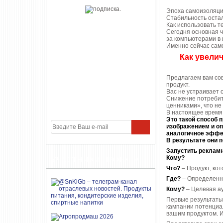
Эпоха самоизоляции
Стабильность оста
Как использовать т
Сегодня основная 
за компьютерами в 
Именно сейчас сам
Как увелич
Предлагаем вам со
продукт.
Вас не устраивает 
Снижение потребите
ценниками», что не
В настоящее время 
Это такой способ 
изображением и оп
аналогичное эффек
В результате они 
Запустить рекламн
Кому?
УЧАСТНИКИ ПРОЕКТА
Что?
– Продукт, кот
Где?
– Определенн
Кому?
– Целевая а
Первые результаты 
кампании потенциал
вашим продуктом. И