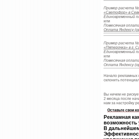
Пример расчета №
«Светофор» в Севе
Единовременный п
или
Помесячная оплата
Оплата Яндексу (о
Пример расчета №
«Пятерочка» в г. 
Единовременный п
или
Помесячная оплат
Оплата Яндексу (о
Начало рекламных к
склонить потенциал
Вы ничем не рискуе
2 месяца после на
нам за настройку р
Оставьте свои к
Рекламная кам
возможность у
В дальнейшем
Эффективност