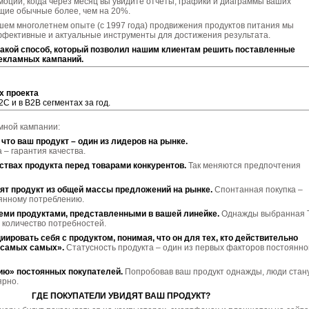
моции, когда через месяц вы увидите отчеты, графики и диаграммы ваших
ие обычные более, чем на 20%.
шем многолетнем опыте (с 1997 года) продвижения продуктов питания мы
фективные и актуальные инструменты для достижения результата.
 такой способ, который позволил нашим клиентам решить поставленные
рекламных кампаний.
х проекта
2C и в B2B сегментах за год.
амной кампании:
что ваш продукт – один из лидеров на рынке.
 – гарантия качества.
ствах продукта перед товарами конкурентов.
Так меняются предпочтения
т продукт из общей массы предложений на рынке.
Спонтанная покупка –
оянному потреблению.
еми продуктами, представленными в вашей линейке.
Однажды выбранная 
 количество потребностей.
иировать себя с продуктом, понимая, что он для тех, кто действительно
 самых самых».
Статусность продукта – один из первых факторов постоянно
ию» постоянных покупателей.
Попробовав ваш продукт однажды, люди стан
ярно.
ГДЕ ПОКУПАТЕЛИ УВИДЯТ ВАШ ПРОДУКТ?