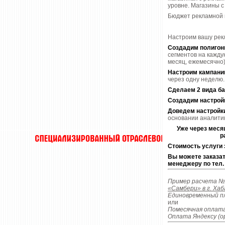
уровне. Магазины с
Бюджет рекламной к
Настроим вашу рекл
Создадим полигоны
сегментов на кажду
месяц, ежемесячно)
Настроим кампани
через одну неделю.
Сделаем 2 вида ба
Создадим настрой
Доведем настройки
основании аналити
Уже через меся
р
Стоимость услуги 
Вы можете заказа
менеджеру по тел.
Пример расчета №
«Самбери» в г. Хаб
Единовременный п
или
Помесячная оплат
Оплата Яндексу (о