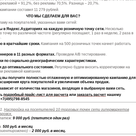
 рекламой + 91,2%, без рекламы 70,5%. Разница – 20,7%.
ампании составил 11 279 рублей.
ЧТО МЫ СДЕЛАЕМ ДЛЯ ВАС?
аму на покупателей, указанных вами сетей:
 в Яндекс.Аудиториях на каждую розничную точку сети.
Несколько
ю точку по различной частоте (регулярно посещают, 1 раз в неделю, 2 раза в
.
ю в кратчайшие сроки.
Кампания на 500 розничных точек начнет работать
ннеров в 11 разных форматах.
Проведем A/B тестирование.
ки по социально-демографическим характеристикам.
 до оптимального состояния.
Регулярно будем вносить корректировки на
ки рекламной кампании.
ц вы получите полностью отлаженную и оптимизированную кампанию для
асширения круга покупателей и увеличения объема продаж.
зависит от количества магазинов, входящих в выбранную вами сеть.
ть
подробный прайс-лист для расчета
или
заказать расчет
нашему
 +7(495)798-8545
1.
Настройка на посетителей 10 торговых точек сети гипермаркетов
аровск.
латеж:
9 000 руб. (платится один раз)
а.
500 руб. в месяц
риентировочно) –
2 000 руб. в месяц.