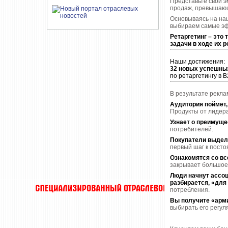
Представьте свои э
продаж, превышающ
Основываясь на на
выбираем самые эф
Ретаргетинг – это
задачи в ходе их 
Наши достижения:
32 новых успешны
по ретаргетингу в B
В результате рекл
Аудитория поймет, 
Продукты от лидера
Узнает о преимуще
потребителей.
Покупатели выделя
первый шаг к пост
Ознакомятся со вс
закрывает большое
Люди начнут ассоц
разбирается, «для
потребления.
Вы получите «арм
выбирать его регул