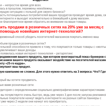
 – непростое время для всех.
лась в прошлом, перемены неизбежны.
екущую ситуацию с пользой для своего бизнеса?
часть потенциальных потребителей ваших продуктов проводит время дома, с
интернете и выходит исключительно в ближайший к дому магазин.
ое благоприятное время обратить их внимание на ваши товары.
ить продажи в розничных сетях на 20% уже за месяц с
помощью новейших интернет-технологий?
временный способ убедить посетителей магазинов покупать именно ваш
объем продаж в розничных сетях?
льской способности привело к тому, что покупаются только товары с «желт
 увеличивает ваши доходы.
появилась новая интернет-технология – ретаргетинг.
продвижения вашего продукта, при котором многократный показ баннеров с
исанием вашего продукта оказывает воздействие на посетителей магазин
ту «25-го кадра».
покупают ваш продукт.
ую кампанию не сложно. Для этого нужно ответить на 3 вопроса: Что? Где
орый вы хотите продвигать.
ые вами розничные сети.
удитория с определенными социально-демографическими характеристиками.
вы почувствуете очень быстро, ведь уже через 3 дня после запуска рекламно
ьные покупатели начнут видеть в интернете на разных сайтах баннеры с
 уже через 2 недели они начнут его приобретать.