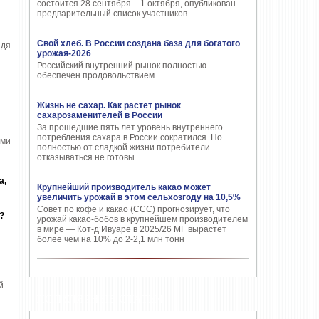
состоится 28 сентября – 1 октября, опубликован
предварительный список участников
Свой хлеб. В России создана база для богатого
идя
урожая-2026
Российский внутренний рынок полностью
обеспечен продовольствием
Жизнь не сахар. Как растет рынок
сахарозаменителей в России
За прошедшие пять лет уровень внутреннего
потребления сахара в России сократился. Но
ыми
полностью от сладкой жизни потребители
отказываться не готовы
а,
Крупнейший производитель какао может
увеличить урожай в этом сельхозгоду на 10,5%
Совет по кофе и какао (CCC) прогнозирует, что
?
урожай какао-бобов в крупнейшем производителем
в мире — Кот-д’Ивуаре в 2025/26 МГ вырастет
более чем на 10% до 2-2,1 млн тонн
й
ПОПУЛЯРНЫЕ СТАТЬИ