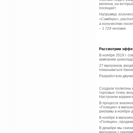
региона, на которы
посещает.
Например, количе
«Самбери», располо
а количество посе
– 1 729 человек.
Рассмотрим эффек
В ноябре 2019 г. с
кампанию шоколада
27 магазинов, вход
показываться банн
Разработали двухк
Создали полигоны в
торговых точек, вхо
Настроили коррект
В процессе анализ
«Голицин» в магази
рекламы в ноябре-
В ноябре в магазин
«Голицин», продажи
В декабре мы снизи
магазинах с реклам