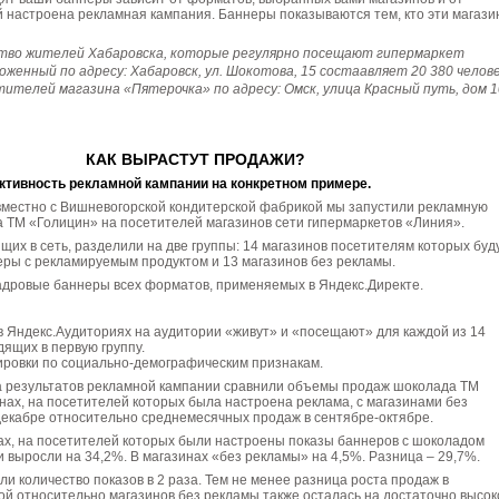
й настроена рекламная кампания. Баннеры показываются тем, кто эти магаз
ство жителей Хабаровска, которые регулярно посещают гипермаркет
женный по адресу: Хабаровск, ул. Шокотова, 15 состаавляет 20 380 челове
тителей магазина «Пятерочка» по адресу: Омск, улица Красный путь, дом 
КАК ВЫРАСТУТ ПРОДАЖИ?
тивность рекламной кампании на конкретном примере.
овместно с Вишневогорской кондитерской фабрикой мы запустили рекламную
 ТМ «Голицин» на посетителей магазинов сети гипермаркетов «Линия».
ящих в сеть, разделили на две группы: 14 магазинов посетителям которых буд
еры с рекламируемым продуктом и 13 магазинов без рекламы.
адровые баннеры всех форматов, применяемых в Яндекс.Директе.
 Яндекс.Аудиториях на аудитории «живут» и «посещают» для каждой из 14
дящих в первую группу.
ировки по социально-демографическим признакам.
а результатов рекламной кампании сравнили объемы продаж шоколада ТМ
нах, на посетителей которых была настроена реклама, с магазинами без
декабре относительно среднемесячных продаж в сентябре-октябре.
ах, на посетителей которых были настроены показы баннеров с шоколадом
 выросли на 34,2%. В магазинах «без рекламы» на 4,5%. Разница – 29,7%.
ли количество показов в 2 раза. Тем не менее разница роста продаж в
ой относительно магазинов без рекламы также осталась на достаточно высо