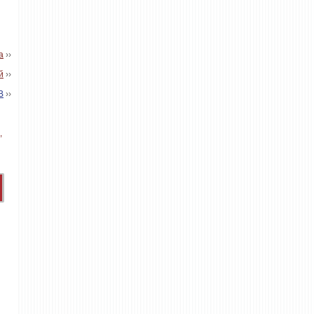
а
››
й
››
В
››