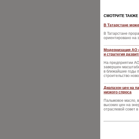
CМОТРИТЕ ТАКЖЕ
В Татарстане може
В Татарстане прора
ориентировано на э
Модернизация АО 
и стратегия развит
На предприятии АО
завершен масштабны
в ближайшие годы 
строительство ново
Диапазон цен на п
низкого спроса
Пальмовое масло, 
высоких цен на эне
отраслевой совет в