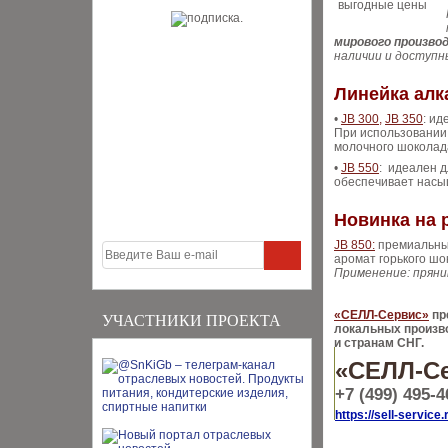
мирового произво
наличии и доступн
Линейка алк
•
JB 300,
JB 350
: и
При использовании
молочного шоколад
•
JB 550
: идеален д
обеспечивает насыщ
Новинка на 
JB 850:
премиальный
аромат горького шо
Применение: пряни
«СЕЛЛ-Сервис»
пр
УЧАСТНИКИ ПРОЕКТА
локальных произв
и странам СНГ.
«СЕЛЛ-С
+7 (499) 495-4
https://sell-service.