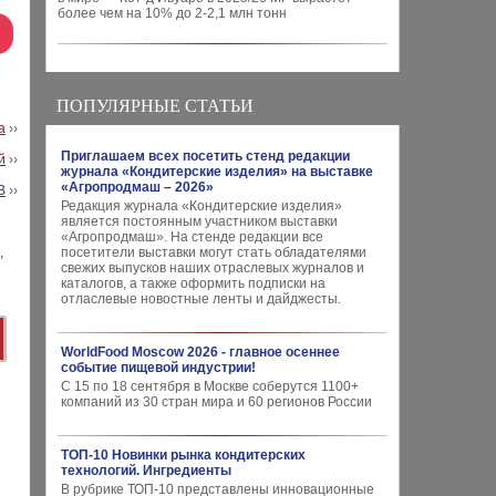
более чем на 10% до 2-2,1 млн тонн
ПОПУЛЯРНЫЕ СТАТЬИ
а
››
Приглашаем всех посетить стенд редакции
й
››
журнала «Кондитерские изделия» на выставке
«Агропродмаш – 2026»
В
››
Редакция журнала «Кондитерские изделия»
является постоянным участником выставки
«Агропродмаш». На стенде редакции все
посетители выставки могут стать обладателями
свежих выпусков наших отраслевых журналов и
каталогов, а также оформить подписки на
отласлевые новостные ленты и дайджесты.
WorldFood Moscow 2026 - главное осеннее
событие пищевой индустрии!
С 15 по 18 сентября в Москве соберутся 1100+
компаний из 30 стран мира и 60 регионов России
ТОП-10 Новинки рынка кондитерских
технологий. Ингредиенты
В рубрике ТОП-10 представлены инновационные