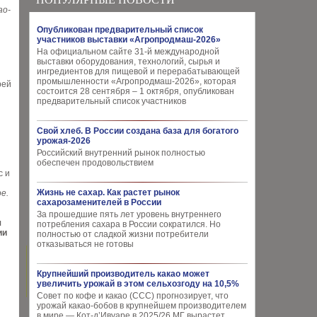
ао-
Опубликован предварительный список
участников выставки «Агропродмаш-2026»
На официальном сайте 31-й международной
выставки оборудования, технологий, сырья и
ингредиентов для пищевой и перерабатывающей
промышленности «Агропродмаш-2026», которая
рей
состоится 28 сентября – 1 октября, опубликован
предварительный список участников
Свой хлеб. В России создана база для богатого
урожая-2026
Российский внутренний рынок полностью
обеспечен продовольствием
с и
Жизнь не сахар. Как растет рынок
е.
сахарозаменителей в России
За прошедшие пять лет уровень внутреннего
я
потребления сахара в России сократился. Но
ии
полностью от сладкой жизни потребители
отказываться не готовы
Крупнейший производитель какао может
увеличить урожай в этом сельхозгоду на 10,5%
Совет по кофе и какао (CCC) прогнозирует, что
урожай какао-бобов в крупнейшем производителем
в мире — Кот-д’Ивуаре в 2025/26 МГ вырастет