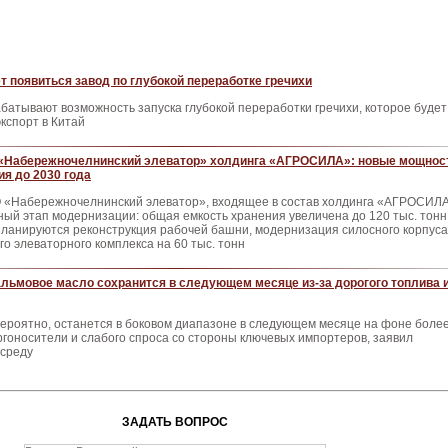
т появиться завод по глубокой переработке гречихи
батывают возможность запуска глубокой переработки гречихи, которое будет
кспорт в Китай
«Набережночелнинский элеватор» холдинга «АГРОСИЛА»: новые мощнос
ия до 2030 года
 «Набережночелнинский элеватор», входящее в состав холдинга «АГРОСИЛА
й этап модернизации: общая емкость хранения увеличена до 120 тыс. тонн,
планируются реконструкция рабочей башни, модернизация силосного корпуса
го элеваторного комплекса на 60 тыс. тонн
альмовое масло сохранится в следующем месяце из-за дорогого топлива 
вероятно, останется в боковом диапазоне в следующем месяце на фоне боле
ргоносители и слабого спроса со стороны ключевых импортеров, заявил
 среду
ЗАДАТЬ ВОПРОС