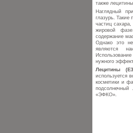
также лецитины
Наглядный пр
глазурь. Такие
частиц сахара,
жировой фазе
содержание мас
Однако это не
являются на
Использовани
нужного эффект
Лецитины (E
используется в
косметики и ф
подсолнечный 
«ЭФКО».