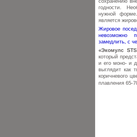
сохранению вне
годности. Не
нужной форме
является жиров
Жировое посед
невозможно п
замедлить, с ч
«Экомулс STS»
который предс
и его моно- и 
выглядит как 
коричневого цв
плавления 65-