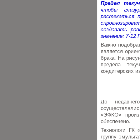
Предел теку
чтобы глазу
растекаться п
спрогнозироват
создавать ра
значение: 7-12 
Важно подобрат
является орие
брака. На рисун
предела тек
кондитерских и
До недавнег
осуществлялис
«ЭФКО» произ
обеспечено.
Технологи ГК 
группу эмульга