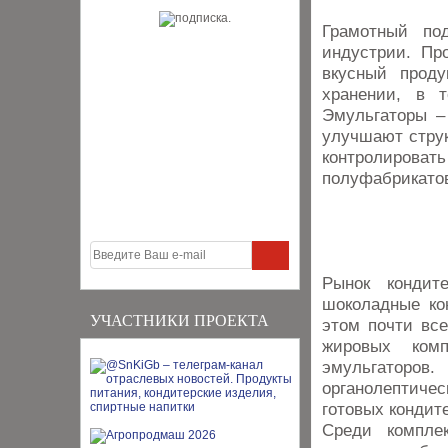
Грамотный по
индустрии. Пр
вкусный проду
хранении, в 
Эмульгаторы –
улучшают струк
контролироват
полуфабрикато
Рынок кондите
шоколадные ко
УЧАСТНИКИ ПРОЕКТА
этом почти все
жировых комп
эмульгатор
органолептичес
готовых кондит
Среди компле