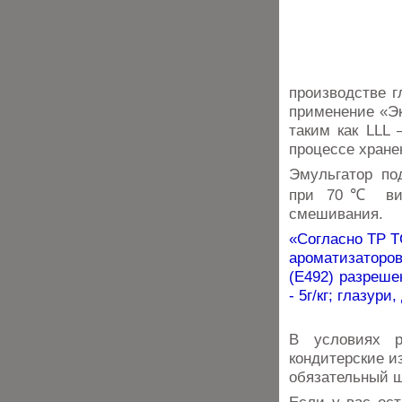
производстве г
применение «Эк
таким как LLL 
процессе хране
Эмульгатор по
при 70℃ вид
смешивания.
«Согласно ТР Т
ароматизаторо
(E492) разреше
- 5г/кг; глазури
В условиях р
кондитерские и
обязательный ш