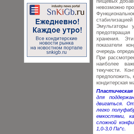
пищевых добаво
невозможно про
Функциональ
стабилизацие
Эмульгаторы у
предотвращая
хранения. Эти
показатели ко
очередь опреде
При рассмотре
наиболее важ
текучести. Ко
предположить, 
кондитерская м
Пластическая
для поддержа
двигаться. От
легко полуфаб
емкостями, к
сложной конфи
1,0-3,0 Па*с.