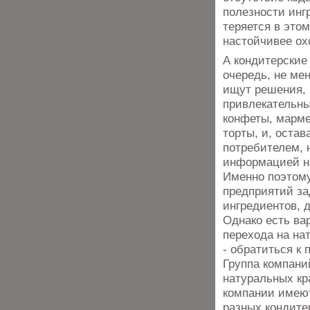
полезности инг
теряется в это
настойчивее ох
А кондитерские
очередь, не ме
ищут решения, 
привлекательны
конфеты, марме
торты, и, оста
потребителем, н
информацией на
Именно поэтом
предприятий з
ингредиентов, 
Однако есть ва
перехода на на
- обратиться к
Группа компан
натуральных кр
компании имею
разных кондите