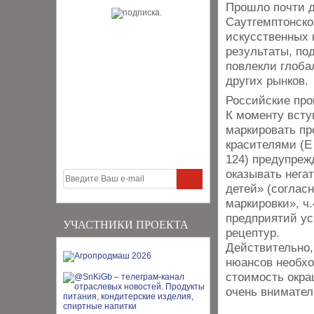
Прошло почти д
Саутгемптонско
искусственных 
результаты, п
повлекли глоба
других рынков.
Российские про
К моменту всту
маркировать пр
красителями (E 
124) предупре
оказывать нега
детей» (соглас
маркировки», ч
предприятий ус
УЧАСТНИКИ ПРОЕКТА
рецептур.
Действительно,
нюансов необхо
стоимость окра
очень внимател