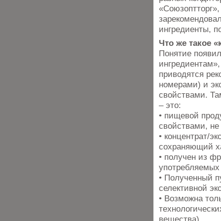
«Союзоптторг»,
зарекомендовал
ингредиенты, п
Что же такое 
Понятие появил
ингредиентам»,
приводятся рек
номерами) и эк
свойствами. Та
– это:
• пищевой прод
свойствами, не
• концентрат/э
сохраняющий ха
• получен из ф
употребляемых 
• Полученный п
селективной эк
• Возможна тол
технологически
вещества).