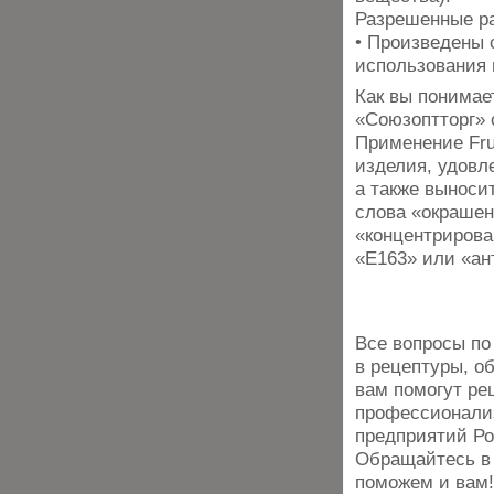
Разрешенные ра
• Произведены 
использования 
Как вы понимае
«Союзоптторг» 
Применение Fru
изделия, удовл
а также выноси
слова «окрашен
«концентрирова
«Е163» или «ан
Все вопросы по
в рецептуры, о
вам помогут ре
профессионализ
предприятий Ро
Обращайтесь в
поможем и вам!