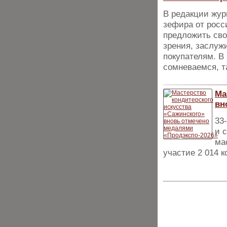
В редакции жур
зефира от росс
предложить сво
зрения, заслуж
покупателям. В 
сомневаемся, т
Ма
вн
33
и 
ма
участие 2 014 