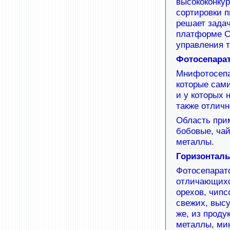
высококонкур
сортировки 
решает зада
платформе CS
управления 
Фотосепарат
Мнифотосепа
которые сами
и у которых 
также отлич
Область прим
бобовые, чай
металлы.
Горизонталь
Фотосепарато
отличающихс
орехов, чипс
свежих, выс
же, из проду
металлы, ми