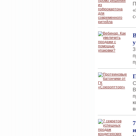
П
«
с
В
у
3
п
п
П
С
B
п
к
в
7
и