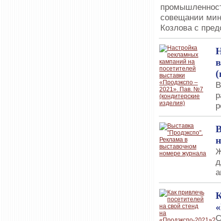
промышленност
совещании мин
Козлова с пре
Н
в
(
В
р
р
В
н
Ж
д
а
К
«
С