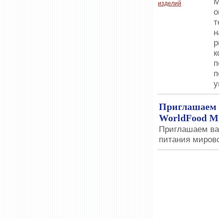
М
о
т
н
р
к
п
п
у
Приглашаем 
WorldFood M
Приглашаем ва
питания миров