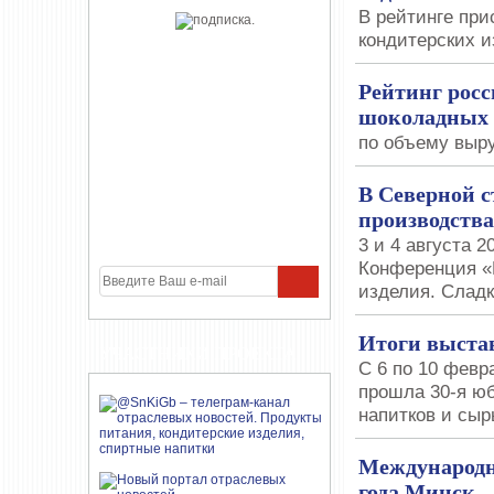
В рейтинге пр
кондитерских и
Рейтинг росс
шоколадных 
по объему выру
В Северной с
производства
3 и 4 августа 
Конференция 
изделия. Сладк
Итоги выста
УЧАСТНИКИ ПРОЕКТА
С 6 по 10 февр
прошла 30-я ю
напитков и сыр
Международн
года Минск