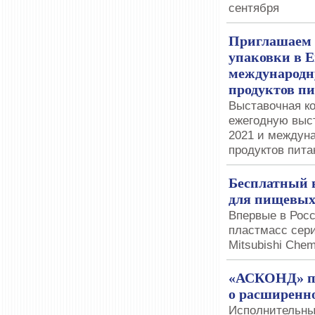
сентября
Приглашаем 
упаковки в Е
международн
продуктов пи
Выставочная к
ежегодную выст
2021 и междун
продуктов пита
Бесплатный 
для пищевых
Впервые в Рос
пластмасс сери
Mitsubishi Che
«АСКОНД» пр
о расширенно
Исполнительны