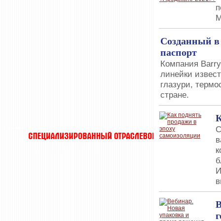
п
М
Созданный в
паспорт
Компания Barry
линейки извест
глазури, термо
стране.
К
С
в
к
б
И
в
В
г