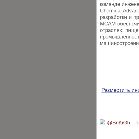
команде инжене
Chemical Advan
разработки и п
MCAM обеспечив
отраслях: пище
промышленности
машиностроении
Разместить и