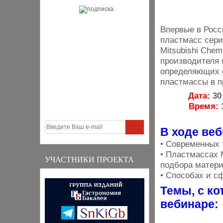
Впервые в Росс
пластмасс сер
Mitsubishi Chem
производителя 
определяющих 
пластмассы в п
Дата:
3
Время:
В ходе веб
• Современных
• Пластмассах 
УЧАСТНИКИ ПРОЕКТА
подбора матери
• Способах и 
Темы, с к
вебинаре: