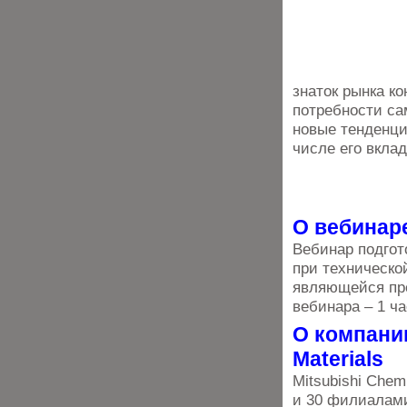
знаток рынка к
потребности с
новые тенденци
числе его вкла
О вебинар
Вебинар подгото
при техническо
являющейся пр
вебинара – 1 ча
О компании
Materials
Mitsubishi Chem
и 30 филиалами