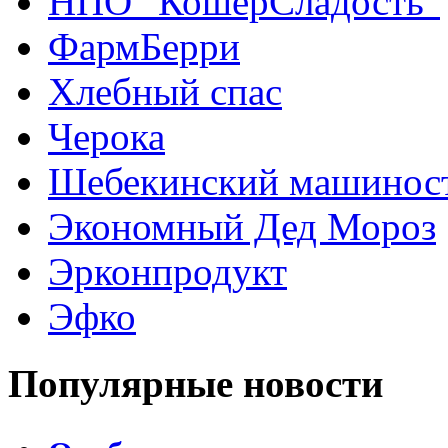
НПО "КошерСладость"
ФармБерри
Хлебный спас
Черока
Шебекинский машиност
Экономный Дед Мороз
Эрконпродукт
Эфко
Популярные новости