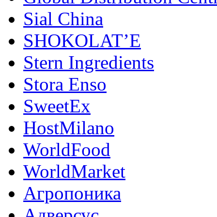
Sial China
SHOKOLAT’E
Stern Ingredients
Stora Enso
SweetEx
HostMilano
WorldFood
WorldMarket
Агропоника
Адверсус