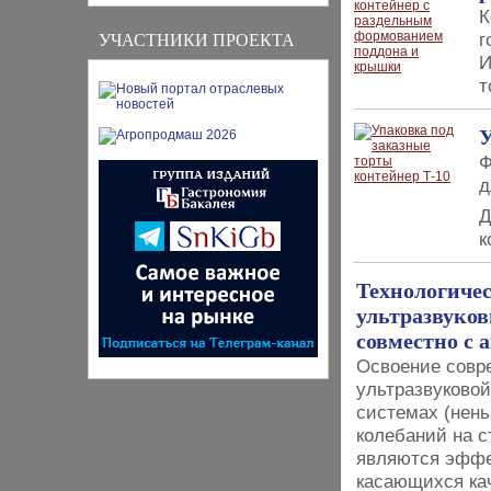
К
г
УЧАСТНИКИ ПРОЕКТА
И
т
У
Ф
д
Д
к
Технологиче
ультразвуко
совместно с
Освоение совр
ультразвуковой
системах (нень
колебаний на с
являются эффе
касающихся кач