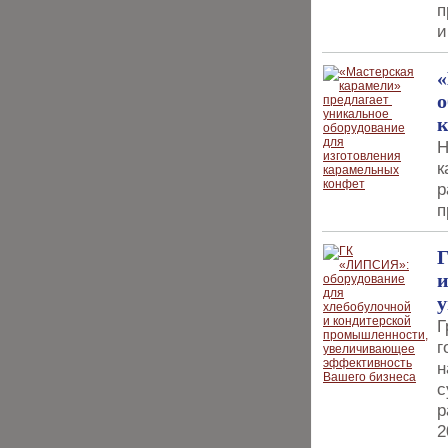
п
и
«
о
Н
к
р
п
Г
и
у
Г
г
н
с
р
2