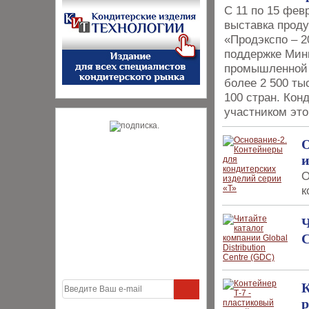
С 11 по 15 фев
выставка проду
«Продэкспо – 2
поддержке Мини
промышленной 
более 2 500 ты
100 стран. Кон
участником это
О
и
О
к
Ч
C
К
р