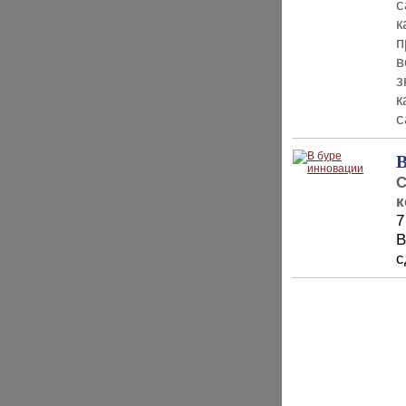
с
к
п
в
з
к
с
В
С
к
7
В
с