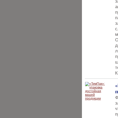
з
а
п
п
з
с
м
О
д
л
п
ш
т
К
«
Ф
з
ч
п