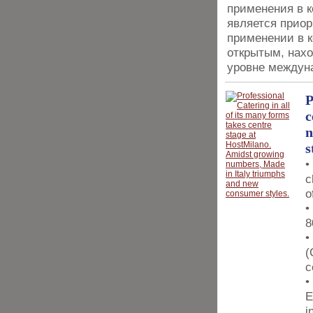
применения в 
является приор
применении в 
открытым, нахо
уровне междун
P
c
n
s
•
c
o
•
8
•
(
c
•
E
i