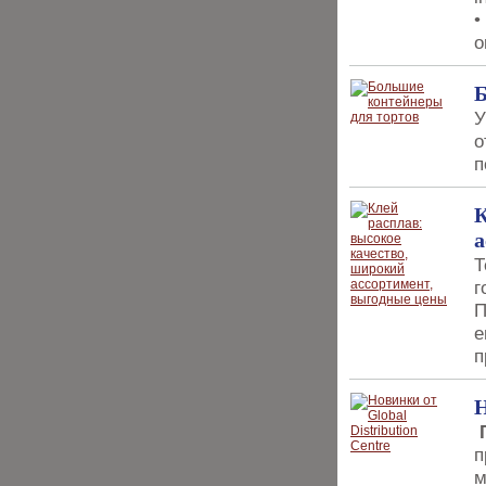
•
o
Б
У
о
п
К
а
Т
г
П
е
п
Н
Г
п
м