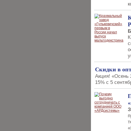
к
К
Р
Б
К
с
о
у
Скидки в оп
Акция! «Осень 
15% с 5 сентяб
П
З
п
т
«