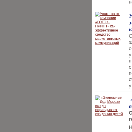
н
э
С
з
с
у
п
с
п
о
у
«
о
О
г
Н