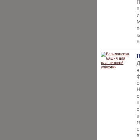
П
п
и
М
п
к
н
В
Д
ч
ф
с
Н
о
п
с
в
г
с
в