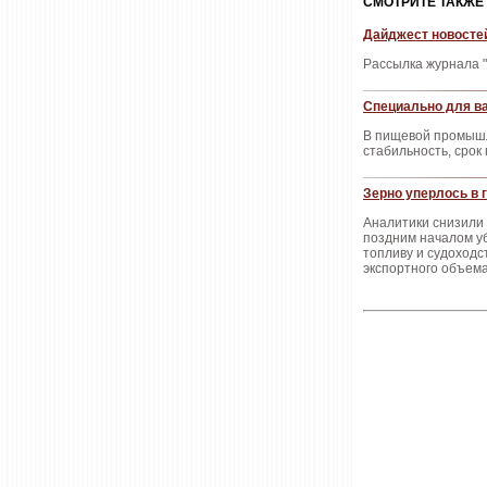
CМОТРИТЕ ТАКЖЕ
Дайджест новостей
Рассылка журнала "
Специально для ва
В пищевой промышле
стабильность, срок
Зерно уперлось в 
Аналитики снизили 
поздним началом уб
топливу и судоходст
экспортного объем