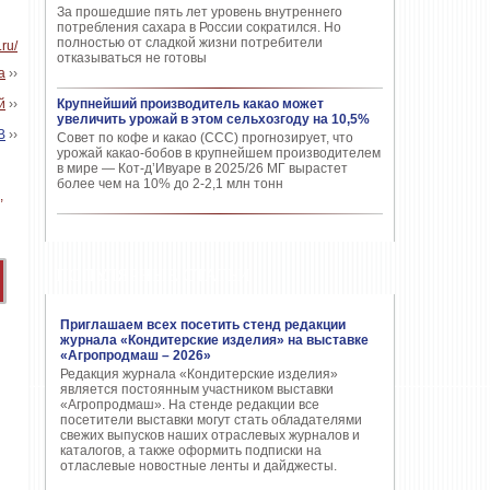
За прошедшие пять лет уровень внутреннего
потребления сахара в России сократился. Но
полностью от сладкой жизни потребители
.ru/
отказываться не готовы
а
››
й
››
Крупнейший производитель какао может
увеличить урожай в этом сельхозгоду на 10,5%
В
››
Совет по кофе и какао (CCC) прогнозирует, что
урожай какао-бобов в крупнейшем производителем
в мире — Кот-д’Ивуаре в 2025/26 МГ вырастет
более чем на 10% до 2-2,1 млн тонн
ПОПУЛЯРНЫЕ СТАТЬИ
Приглашаем всех посетить стенд редакции
журнала «Кондитерские изделия» на выставке
«Агропродмаш – 2026»
Редакция журнала «Кондитерские изделия»
является постоянным участником выставки
«Агропродмаш». На стенде редакции все
посетители выставки могут стать обладателями
свежих выпусков наших отраслевых журналов и
каталогов, а также оформить подписки на
отласлевые новостные ленты и дайджесты.