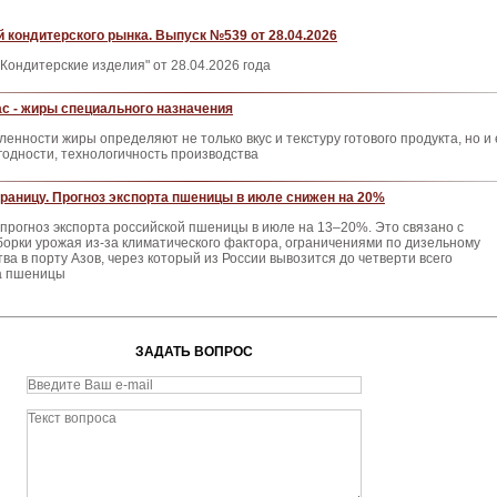
 кондитерского рынка. Выпуск №539 от 28.04.2026
Кондитерские изделия" от 28.04.2026 года
с - жиры специального назначения
нности жиры определяют не только вкус и текстуру готового продукта, но и 
 годности, технологичность производства
границу. Прогноз экспорта пшеницы в июле снижен на 20%
прогноз экспорта российской пшеницы в июле на 13–20%. Это связано с
орки урожая из-за климатического фактора, ограничениями по дизельному
ва в порту Азов, через который из России вывозится до четверти всего
а пшеницы
ЗАДАТЬ ВОПРОС