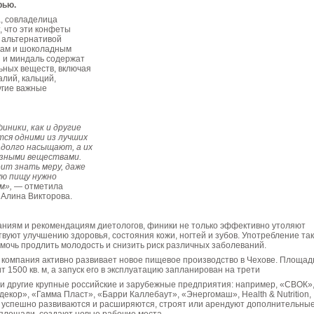
рью.
, совладелица
, что эти конфеты
 альтернативой
кам и шоколадным
и и миндаль содержат
ьных веществ, включая
калий, кальций,
угие важные
иники, как и другие
ся одними из лучших
адолго насыщают, а их
езными веществами.
оит знать меру, даже
ую пищу нужно
м»,
— отметила
 Алина Викторова.
аниям и рекомендациям диетологов, финики не только эффективно утоляют
ствуют улучшению здоровья, состояния кожи, ногтей и зубов. Употребление та
мочь продлить молодость и снизить риск различных заболеваний.
 компания активно развивает новое пищевое производство в Чехове. Площад
т 1500 кв. м, а запуск его в эксплуатацию запланирован на трети
и другие крупные российские и зарубежные предприятия: например, «СВОК»
екор», «Гамма Пласт», «Барри Каллебаут», «Энергомаш», Health & Nutrition,
е успешно развиваются и расширяются, строят или арендуют дополнительны