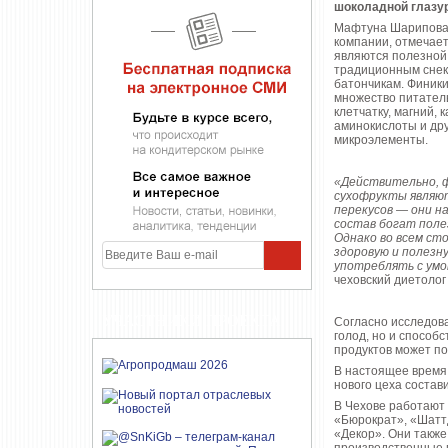
шоколадной глазу
Мафтуна Шарипова
компании, отмечает
являются полезной
традиционным сне
батончикам. Финик
множество питател
клетчатку, магний, 
аминокислоты и др
микроэлементы.
«Действительно, ф
сухофрукты являют
перекусов — они н
состав богат пол
Однако во всем ст
здоровую и полезн
употреблять с умо
чеховский диетолог
УЧАСТНИКИ ПРОЕКТА
Согласно исследов
голод, но и способ
продуктов может по
В настоящее время
нового цеха состави
В Чехове работают 
«Бюрократ», «Шаттд
«Декор». Они такж