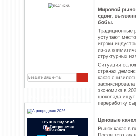
Мировой рынок
сдвиг, вызван
бобы.
Традиционные 
уступают место
игроки индустр
из-за климатич
структурных из
Ситуация ослож
странах демонс
какао снизилось
зафиксировала 
экономика в 20
шоколада ищут 
УЧАСТНИКИ ПРОЕКТА
переработку сы
Ценовые качел
Рынок какао в 
После того как 