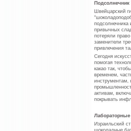
Подсолнечник 
Швейцарский ги
"шоколадоподоб
подсолнечника 
привычных слад
потеряли право
заменители тре
привлечения та
Сегодня искусс
помогая технол
какао так, чтоб
временем, част
инструментам, 
промышленности
активам, включ
покрывать инфл
Лабораторные 
Израильский ст
шоколадные ба