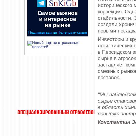
исторического 
коррекция. Одн
стабильности. 
создали хронич
новыми посадк
Инвесторы и кр
логистических 
в Персидском з
сырья в агросе
заставляет ком
смежных рынков
поставок.
"Мы наблюдаем 
сырье станови
в область хими
попытка застр
Константин З