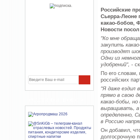
Российские пр
Сьерра-Леоне 
какао-бобов, 
Новости посол
"Ко мне обраща
закупить какао
производят шок
Одни из немног
удобрений",
- с
По его словам,
российских пар
"Я даже ездил 
прямо в свою д
УЧАСТНИКИ ПРОЕКТА
какао-бобы, но
выращивать, а 
определенно, С
в Россию напр
Он добавил, чт
долгосрочную п