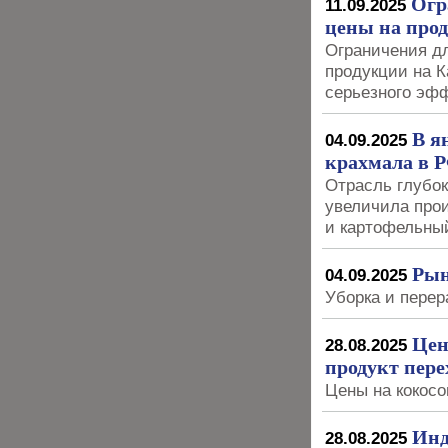
Огр
11.09.2025
цены на прод
Ограничения д
продукции на К
серьезного эфф
В я
04.09.2025
крахмала в 
Отрасль глубок
увеличила про
и картофельны
Рын
04.09.2025
Уборка и перер
Цен
28.08.2025
продукт пере
Цены на кокос
Инд
28.08.2025