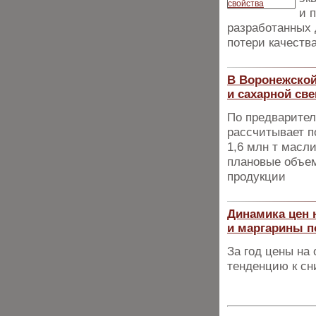
и 
разработанных 
потери качества
В Воронежской
и сахарной св
По предварител
рассчитывает п
1,6 млн т масл
плановые объем
продукции
Динамика цен 
и маргарины 
За год цены на
тенденцию к с