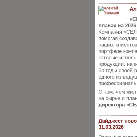
Ал
«С
планах на 2026
Компания «СЕЛЛ
помогая создав
наших клиентов
портфеле компа
которые исполь
продукции, нап
За годы своей 
одного из веду
профессиональн
О том, чем жил
на сырье и пла
директора «СЕ
Дайджест ново
31.03.2026