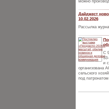
можно произво
Дайджест ново
10.02.2026
Рассылка журна
По
об
С 
33
и 
организована 
сельского хозя
под патронатом