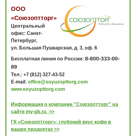
ООО
«Союзоптторг»
Центральный
офис: Санкт-
Петербург,
ул. Большая Пушкарская, д. 3, оф. 6
8-800-333-00-
Бесплатная линия по России:
89
Тел.: +7 (812) 327-43-52
E-mail:
office@soyuzopttorg.com
www.soyuzopttorg.com
Информация о компании "Cоюзоптторг" на
сайте my-gb.ru >>
ГК «Союзоптторг»: глубокий вкус кофе в
ваших продуктах >>