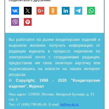
Поделиться с друзьями:
Вы работаете на рынке кондитерских изделий и
выразили желание получать информацию от
редакции журнала в процессе переписки по
электронной почте с сотрудниками редакции,
предоставив им свою визитную карточку или
подписавшись на новости на наших интернет
ресурсах.
© Copyright, 1998 - 2020 "Кондитерские
изделия". Журнал
Наш адрес: 129085, Москва, Звездный бульвар, д. 21
стр. 1.
Тел: +7 (495) 798-85-45. E-mail:
ki@my-ki.ru