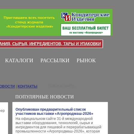
НИЯ, СЫРЬЯ, ИНГРЕДИЕНТОВ, ТАРЫ И УПАКОВКИ
КАТАЛОГИ
РАССЫЛКИ
РЫНОК
НОВОСТИ
|
КОНТАКТЫ
ПОПУЛЯРНЫЕ НОВОСТИ
Опубликован предварительный список
участников выставки «Агропродмаш-2026»
На официальном сайте 31-й международной
выставки оборудования, технологий, сырья и
ингредиентов для пищевой и перерабатывающей
промышленности «Агропродмаш-2026», которая