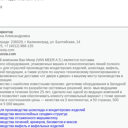
08
иректор
на Александровна
раде: 236029, г. Калининград, ул. Балтийская, 14
25, +7 (4012) 988-135
ussia.com
ussia.com
 компании Ван Меер (VAN MEER A.S.) является поставка
ого оборудования, упаковочных машин и технологических линий полного
ч» для отраслей производства кондитерских изделий, шоколада, вафель,
ой продукции, а также услуги по научно-техническому проектированию и
 возможностью доставки «от двери к двери» к вашему месту производства в
ерации.
ество с наиболее известными произво- дителями оборудования в Западной
и партнерами по разработке системных решений, восе- мью ведущими
ниями в течение более 25 лет, сделало нас одной из ведущих компаний в
и позволяет нам обеспечивать клиенту оптимальный вариант с точки зрения
 так и соотношения цены — качества на 5 континентах, в 50 странах, 500
ее 5 000 машин.
ля производства шоколада и кондитерских изделий
зводства многослойных сендвич-структур
зводства отсаженного маршмеллоу
водства печений, крекеров, бисквитов и кексов
зводства вафель и вафельных изделий