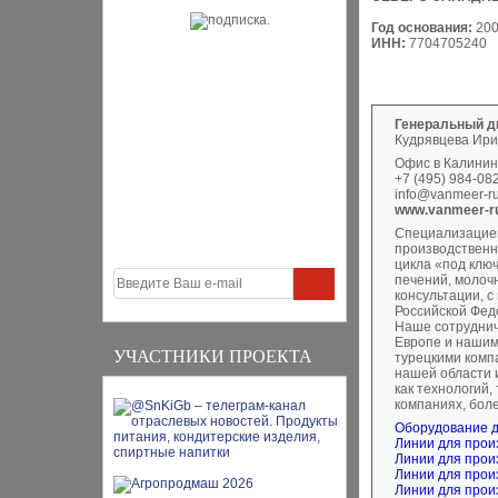
Год основания:
20
ИНН:
7704705240
Генеральный д
Кудрявцева Ири
Офис в Калининг
+7 (495) 984-08
info@vanmeer-r
www.vanmeer-r
Специализацией
производственн
цикла «под клю
печений, молочн
консультации, с
Российской Фед
Наше сотруднич
Европе и нашим
УЧАСТНИКИ ПРОЕКТА
турецкими компа
нашей области 
как технологий,
компаниях, бол
Оборудование д
Линии для прои
Линии для прои
Линии для произ
Линии для прои