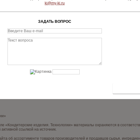
ki@my-ki.ru
ЗАДАТЬ ВОПРОС
гии»
нале «Кондитерские изделия. Технологии» материалы охраняются в соответст
 активной ссылкой на источник.
та об ассортименте товаров производителей и продавцов сырья, ингредиент