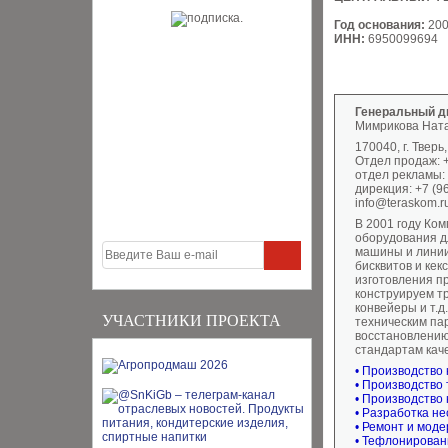
Год основания:
20
ИНН:
6950099694
Генеральный д
Мимрикова Нат
170040, г. Тверь
Отдел продаж: +
отдел рекламы: 
дирекция: +7 (9
info@teraskom.r
В 2001 году Ко
оборудования д
машины и линии
бисквитов и кек
изготовления пр
конструируем т
конвейеры и т.
УЧАСТНИКИ ПРОЕКТА
техническим пар
восстановлению
стандартам кач
• Производство
• Производство
• Производство
• Разработка не
• Ремонт и мод
• Тефлонирован