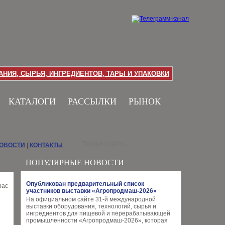
НИЯ, СЫРЬЯ, ИНГРЕДИЕНТОВ, ТАРЫ И УПАКОВКИ
КАТАЛОГИ
РАССЫЛКИ
РЫНОК
НОВОСТИ
|
КОНТАКТЫ
ПОПУЛЯРНЫЕ НОВОСТИ
Опубликован предварительный список
участников выставки «Агропродмаш-2026»
На официальном сайте 31-й международной
выставки оборудования, технологий, сырья и
ингредиентов для пищевой и перерабатывающей
промышленности «Агропродмаш-2026», которая