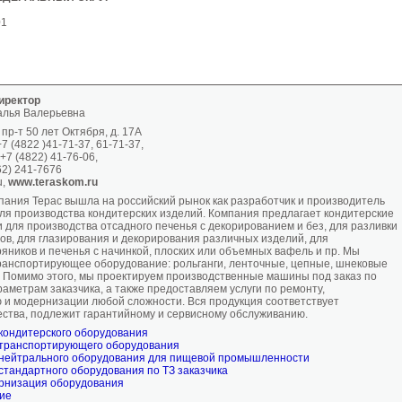
01
иректор
алья Валерьевна
, пр-т 50 лет Октября, д. 17А
7 (4822 )41-71-37, 61-71-37,
+7 (4822) 41-76-06,
62) 241-7676
u,
www.teraskom.ru
мпания Терас вышла на российский рынок как разработчик и производитель
ля производства кондитерских изделий. Компания предлагает кондитерские
 для производства отсадного печенья с декорированием и без, для разливки
сов, для глазирования и декорирования различных изделий, для
яников и печенья с начинкой, плоских или объемных вафель и пр. Мы
ранспортирующее оборудование: рольганги, ленточные, цепные, шнековые
д. Помимо этого, мы проектируем производственные машины под заказ по
аметрам заказчика, а также предоставляем услуги по ремонту,
 и модернизации любой сложности. Вся продукция соответствует
ества, подлежит гарантийному и сервисному обслуживанию.
 кондитерского оборудования
 транспортирующего оборудования
 нейтрального оборудования для пищевой промышленности
стандартного оборудования по ТЗ заказчика
ернизация оборудования
ие