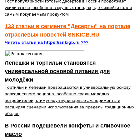
Рост популярности готовых десертов в России продолжает
усиливаться, особенно в крупных городах, где чизкейки стали
самым покупаемым продуктом
133 статьи в сегменте "Десерты" на портале
отраслевых новостей SNKIGB.RU
Читать статьи на https://snkigb.ru >>>
Лепёшки и тортильи становятся
универсальной основой питания для
молодёжи
Тортильи и лепёшки превращаются в универсальную основу
повседневного рациона, особенно среди молодых
потребителей, стимулируя кулинарные эксперименты и
расширяя сценарии использования за пределы традиционных
обедов
В России подешевели конфеты и сливочное
масло