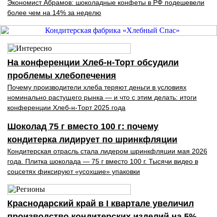
Экономист Абрамов: шоколадные конфеты в РФ подешевели
более чем на 14% за неделю
На конференции Хлеб-н-Торт обсудили
проблемы хлебопечения
Почему производители хлеба теряют деньги в условиях
номинально растущего рынка — и что с этим делать: итоги
конференции Хлеб-н-Торт 2025 года
Шоколад 75 г вместо 100 г: почему
кондитерка лидирует по шринкфляции
Кондитерская отрасль стала лидером шринкфляции мая 2026
года. Плитка шоколада — 75 г вместо 100 г. Тысячи видео в
соцсетях фиксируют «усохшие» упаковки
Краснодарский край в I квартале увеличил
производство кондитерских изделий на 5%