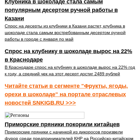
Клубника в шоколаде стала самым
популярным десертом ручной работы в
Казани
Спрос на десерты из клубники в Казани растет, клубника в
шоколаде стала самым востребованным десертом ручной
работы в городе с января по май
Спрос на клубнику в шоколаде вырос на 22%
в Краснодаре
В Краснодаре спрос на клубнику в шоколаде вырос на 22% год
к году, а средний чек на этот десерт достиг 2489 рублей
Читайте статьи в сегменте "Фрукты, ягоды,
орехи в шоколаде" на портале отраслевых
новостей SNKIGB.RU >>>
Приморские пряники покорили китайцев
Приморские пряники с начинкой из дикоросов произвели
фурор среди предпринимателей КНР на Российско-китайском