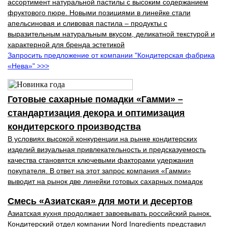
ассортимент натуральной пастилы с высоким содержанием
фруктового пюре. Новыми позициями в линейке стали
апельсиновая и сливовая пастила – продукты с
выразительным натуральным вкусом, деликатной текстурой и
характерной для бренда эстетикой
Запросить предложение от компании "Кондитерская фабрика
«Нева»" >>>
Готовые сахарные помадки «Гамми» –
стандартизация декора и оптимизация
кондитерского производства
В условиях высокой кон­куренции на рынке конди­терских
изделий визуальная привлекательность и пред­сказуемость
качества ста­новятся ключевыми факто­рами удержания
покупателя. В ответ на этот запрос компания «Гамми»
выводит на рынок две линейки готовых сахарных помадок
Смесь «Азиатская» для моти и десертов
Азиатская кухня продолжает завоевывать российский рынок.
Кондитерский отдел компании Nord Ingredients представил