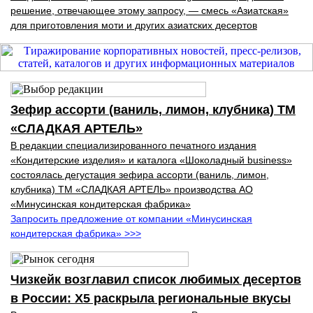
решение, отвечающее этому запросу, — смесь «Азиатская»
для приготовления моти и других азиатских десертов
Зефир ассорти (ваниль, лимон, клубника) ТМ
«СЛАДКАЯ АРТЕЛЬ»
В редакции специализированного печатного издания
«Кондитерские изделия» и каталога «Шоколадный business»
состоялась дегустация зефира ассорти (ваниль, лимон,
клубника) ТМ «СЛАДКАЯ АРТЕЛЬ» производства АО
«Минусинская кондитерская фабрика»
Запросить предложение от компании «Минусинская
кондитерская фабрика» >>>
Чизкейк возглавил список любимых десертов
в России: X5 раскрыла региональные вкусы